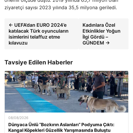
önemli ölçüde düştü. 2019 yılında 65,7 milyon olan
ziyaretçi sayısı 2023 yılında 35,5 milyona geriledi.
← UEFA’dan EURO 2024’e
Kadınlara Özel
katılacak Türk oyuncuların
Etkinlikler Yoğun
isimlerini telaffuz etme
İlgi Gördü –
kılavuzu
GÜNDEM →
Tavsiye Edilen Haberler
08/08/2026
Dünyaca Ünlü “Bozkırın Aslanları” Podyuma Çıktı:
Kangal Köpekleri Güzellik Yarışmasında Buluştu