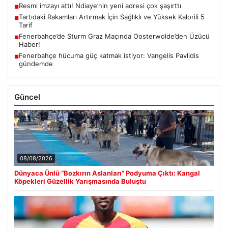
Resmi imzayı attı! Ndiaye’nin yeni adresi çok şaşırttı
■
Tartıdaki Rakamları Artırmak İçin Sağlıklı ve Yüksek Kalorili 5
■
Tarif
Fenerbahçe’de Sturm Graz Maçında Oosterwolde’den Üzücü
■
Haber!
Fenerbahçe hücuma güç katmak istiyor: Vangelis Pavlidis
■
gündemde
Güncel
08/08/2026
Dünyaca Ünlü “Bozkırın Aslanları” Podyuma Çıktı: Kangal
Köpekleri Güzellik Yarışmasında Buluştu