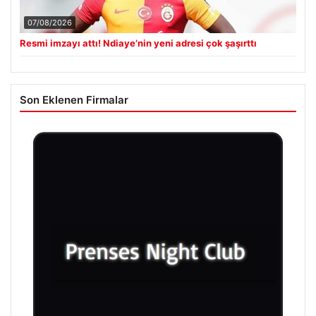
07/08/2026
Resmi imzayı attı! Ndiaye’nin yeni adresi çok şaşırttı
Son Eklenen Firmalar