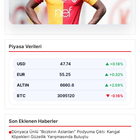
07.08.2026
Resmi imzayı attı! Ndiaye’nin yeni
Piyasa Verileri
adresi çok şaşırttı
USD
47.74
▲ +0.18%
EUR
55.25
▲ +0.32%
ALTIN
6660.6
▲ +2.59%
BTC
3095120
▼ -0.16%
Son Eklenen Haberler
Dünyaca Ünlü “Bozkırın Aslanları” Podyuma Çıktı: Kangal
■
Köpekleri Güzellik Yarışmasında Buluştu