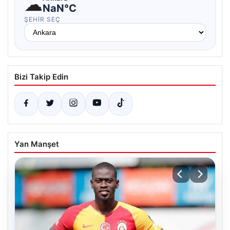
☁
NaN°C
ŞEHIR SEÇ
Bizi Takip Edin
Yan Manşet