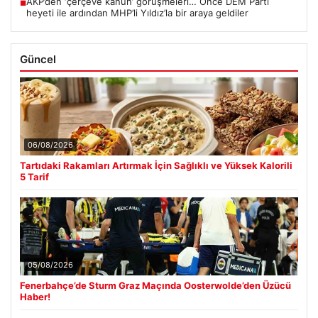
AKP’den ‘çerçeve kanun’ görüşmeleri… Önce DEM Parti
■
heyeti ile ardından MHP’li Yıldız’la bir araya geldiler
Güncel
06/08/2026
Tartıdaki Rakamları Artırmak İçin Sağlıklı ve Yüksek Kalorili
5 Tarif
05/08/2026
Fenerbahçe’de Sturm Graz Maçında Oosterwolde’den Üzücü
Haber!