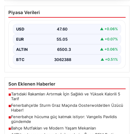
Fenerbahçe’de Sturm Graz Maçında
Piyasa Verileri
Oosterwolde’den Üzücü Haber!
Fenerbahçe, Şampiyonlar Ligi 3. ön eleme turunda
Almanya temsilcisi Sturm Graz’ı evinde ağırladı.
USD
47.60
▲ +0.06%
Mücadele…
EUR
55.05
▲ +0.07%
ALTIN
6500.3
▲ +0.06%
BTC
3062388
▲ +0.51%
Son Eklenen Haberler
Tartıdaki Rakamları Artırmak İçin Sağlıklı ve Yüksek Kalorili 5
■
Tarif
Fenerbahçe’de Sturm Graz Maçında Oosterwolde’den Üzücü
■
Haber!
Fenerbahçe hücuma güç katmak istiyor: Vangelis Pavlidis
■
gündemde
Bahçe Mutfakları ve Modern Yaşam Mekanları
■