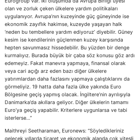
Eurogroup var. İki oluşumda da Avrupa Birliği üyesi
olan ve zorluk çeken ülkelere yardım politikaları
uygulanıyor. Avrupa’nın kuzeyinde güç güneyinde ise
ekonomik zayıflık hakimse, kuzeyde yaşayan halk
‘neden bu tembellere yardım ediyoruz’ diyebilir. Güney
kesim ise kendilerinin güçlenmen kuzey karşısında
hepten savunmasız hissedebilir. Bu yüzden bir denge
kurmalıyız. Burada büyük bir çaba söz konusu göz ardı
edemeyiz. Fakat manevra yapmaya, finansal olarak
veya cari açığı arz eden bazı diğer ülkelere
yatırımlardan daha fazlasını yapmaya çalıştıklarını da
görmeliyiz. 19 hatta daha fazla ülke yakında Euro
Bölgesine geçiş yapmış olacak. İngiltere’nin ayrılışıyla
Danimarka’da akıllara geliyor. Diğer ülkelerin tamamı
Euro’ya geçiş yapabilir. Kriterlere uygunlarsa ve tabi
isterlerse…”
Maithreyi Seetharaman, Euronews: “Söyledikleriniz
gelecek yıllarda ticaret ve ekonomik alanda çok vitesli