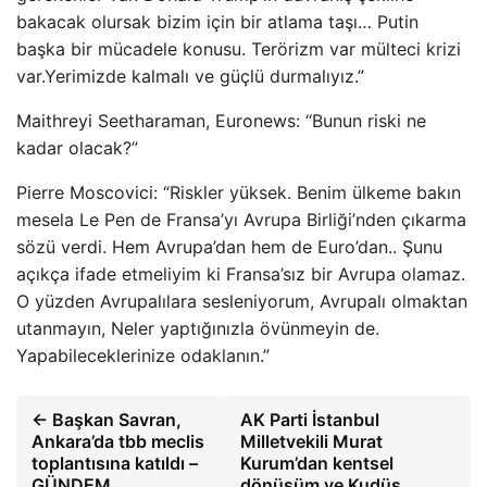
bakacak olursak bizim için bir atlama taşı… Putin
başka bir mücadele konusu. Terörizm var mülteci krizi
var.Yerimizde kalmalı ve güçlü durmalıyız.”
Maithreyi Seetharaman, Euronews: “Bunun riski ne
kadar olacak?”
Pierre Moscovici: “Riskler yüksek. Benim ülkeme bakın
mesela Le Pen de Fransa’yı Avrupa Birliği’nden çıkarma
sözü verdi. Hem Avrupa’dan hem de Euro’dan.. Şunu
açıkça ifade etmeliyim ki Fransa’sız bir Avrupa olamaz.
O yüzden Avrupalılara sesleniyorum, Avrupalı olmaktan
utanmayın, Neler yaptığınızla övünmeyin de.
Yapabileceklerinize odaklanın.”
← Başkan Savran,
AK Parti İstanbul
Ankara’da tbb meclis
Milletvekili Murat
toplantısına katıldı –
Kurum’dan kentsel
GÜNDEM
dönüşüm ve Kudüs