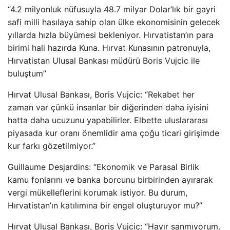
“4.2 milyonluk nüfusuyla 48.7 milyar Dolar’lık bir gayri
safi milli hasılaya sahip olan ülke ekonomisinin gelecek
yıllarda hızla büyümesi bekleniyor. Hırvatistan’ın para
birimi hali hazırda Kuna. Hırvat Kunasının patronuyla,
Hırvatistan Ulusal Bankası müdürü Boris Vujcic ile
buluştum”
Hırvat Ulusal Bankası, Boris Vujcic: “Rekabet her
zaman var çünkü insanlar bir diğerinden daha iyisini
hatta daha ucuzunu yapabilirler. Elbette uluslararası
piyasada kur oranı önemlidir ama çoğu ticari girişimde
kur farkı gözetilmiyor.”
Guillaume Desjardins: “Ekonomik ve Parasal Birlik
kamu fonlarını ve banka borcunu birbirinden ayırarak
vergi mükelleflerini korumak istiyor. Bu durum,
Hırvatistan’ın katılımına bir engel oluşturuyor mu?”
Hırvat Ulusal Bankası, Boris Vujcic: “Hayır sanmıyorum.