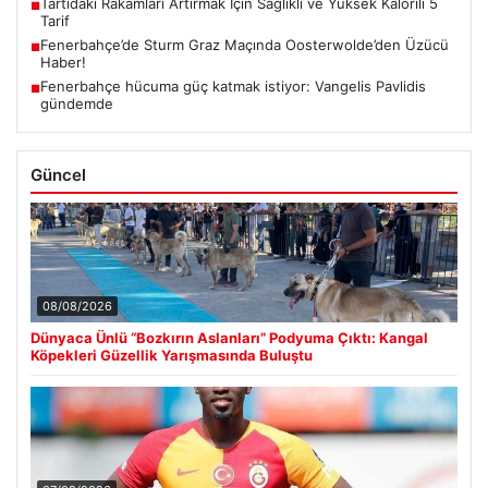
Tartıdaki Rakamları Artırmak İçin Sağlıklı ve Yüksek Kalorili 5
■
Tarif
Fenerbahçe’de Sturm Graz Maçında Oosterwolde’den Üzücü
■
Haber!
Fenerbahçe hücuma güç katmak istiyor: Vangelis Pavlidis
■
gündemde
Güncel
08/08/2026
Dünyaca Ünlü “Bozkırın Aslanları” Podyuma Çıktı: Kangal
Köpekleri Güzellik Yarışmasında Buluştu