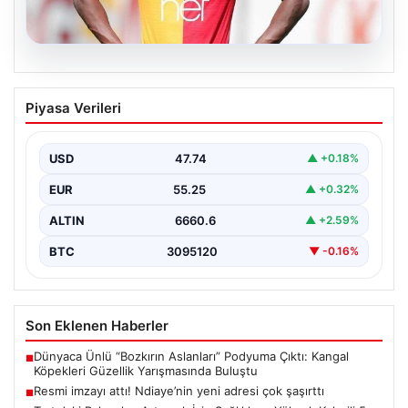
07.08.2026
Resmi imzayı attı! Ndiaye’nin yeni
Piyasa Verileri
adresi çok şaşırttı
USD
47.74
▲ +0.18%
EUR
55.25
▲ +0.32%
ALTIN
6660.6
▲ +2.59%
BTC
3095120
▼ -0.16%
Son Eklenen Haberler
Dünyaca Ünlü “Bozkırın Aslanları” Podyuma Çıktı: Kangal
■
Köpekleri Güzellik Yarışmasında Buluştu
Resmi imzayı attı! Ndiaye’nin yeni adresi çok şaşırttı
■