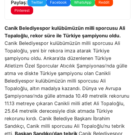
Paylaş:
Twitter
Facebook
WhatsApp
Reddit
Pinterest
Canik Belediyespor kulübümüzün milli sporcusu Ali
Topaloğlu, rekor süre ile Türkiye şampiyonu oldu.
Canik Belediyespor kulübümüzün milli sporcusu Ali
Topaloğlu, yeni bir rekora imza atarak Türkiye
şampiyonu oldu. Ankara’da düzenlenen Türkiye
Atletizm Özel Sporcular Atıcılık Şampiyonası’nda gülle
atma ve diskte Türkiye şampiyonu olan Canikli
Belediyespor kulübümüzün milli sporcusu Ali
Topaloğlu, altın madalya kazandı. Dünya ve Avrupa
Şampiyonası’nda gülle atmada 10.49 metrelik rekorunu
11.13 metreye çıkaran Canikli milli atlet Ali Topaloğlu,
25.64 metrelik derecesiyle disk atmada Türkiye
rekorunu kırdı. Canik Belediye Başkanı İbrahim
Sandıkçı, Canik milli sporcusu Ali Topaloğlu’nu tebrik
etti.
Başkan Sandıkçı’dan tebrik
Canik Belediyespor