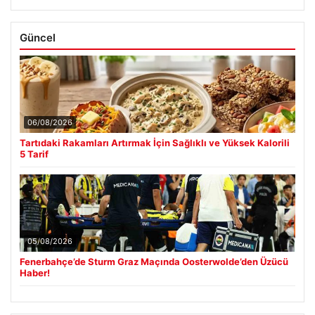
Güncel
06/08/2026
Tartıdaki Rakamları Artırmak İçin Sağlıklı ve Yüksek Kalorili
5 Tarif
05/08/2026
Fenerbahçe’de Sturm Graz Maçında Oosterwolde’den Üzücü
Haber!