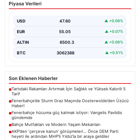
Piyasa Verileri
Oosterwolde’den Üzücü Haber!
Fenerbahçe, Şampiyonlar Ligi 3. ön eleme turunda
Almanya temsilcisi Sturm Graz’ı evinde ağırladı.
USD
47.60
▲ +0.06%
Mücadele…
EUR
55.05
▲ +0.07%
ALTIN
6500.3
▲ +0.06%
BTC
3062388
▲ +0.51%
Son Eklenen Haberler
Tartıdaki Rakamları Artırmak İçin Sağlıklı ve Yüksek Kalorili 5
■
Tarif
Fenerbahçe’de Sturm Graz Maçında Oosterwolde’den Üzücü
■
Haber!
Fenerbahçe hücuma güç katmak istiyor: Vangelis Pavlidis
■
gündemde
Bahçe Mutfakları ve Modern Yaşam Mekanları
■
AKP’den ‘çerçeve kanun’ görüşmeleri… Önce DEM Parti
■
heyeti ile ardından MHP’li Yıldız’la bir araya geldiler