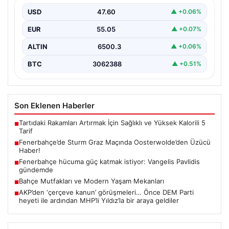
Fenerbahçe, Şampiyonlar Ligi 3. ön eleme turunda
Almanya temsilcisi Sturm Graz’ı evinde ağırladı.
USD
47.60
▲ +0.06%
Mücadele…
EUR
55.05
▲ +0.07%
ALTIN
6500.3
▲ +0.06%
BTC
3062388
▲ +0.51%
Son Eklenen Haberler
Tartıdaki Rakamları Artırmak İçin Sağlıklı ve Yüksek Kalorili 5
■
Tarif
Fenerbahçe’de Sturm Graz Maçında Oosterwolde’den Üzücü
■
Haber!
Fenerbahçe hücuma güç katmak istiyor: Vangelis Pavlidis
■
gündemde
Bahçe Mutfakları ve Modern Yaşam Mekanları
■
AKP’den ‘çerçeve kanun’ görüşmeleri… Önce DEM Parti
■
heyeti ile ardından MHP’li Yıldız’la bir araya geldiler