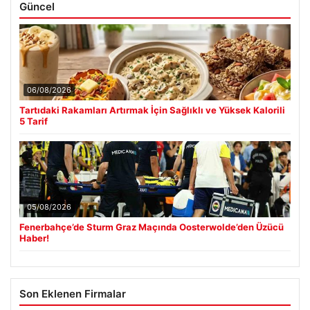
Güncel
06/08/2026
Tartıdaki Rakamları Artırmak İçin Sağlıklı ve Yüksek Kalorili
5 Tarif
05/08/2026
Fenerbahçe’de Sturm Graz Maçında Oosterwolde’den Üzücü
Haber!
Son Eklenen Firmalar