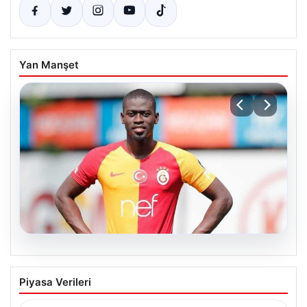
Yan Manşet
07.08.2026
Resmi imzayı attı! Ndiaye’nin yeni
Piyasa Verileri
adresi çok şaşırttı