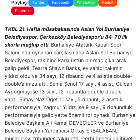
Paylaş:
Twitter
Facebook
WhatsApp
Reddit
Pinterest
TKBL 21. Hafta müsabakasında Aslan Yol Burhaniye
Belediyespor, Çerkezköy Belediyespor’u 84-70’lik
skorla mağlup etti.
Burhaniye Atatürk Kapalı Spor
Salonu’nda oynanan karşılaşmada Aslan Yol Burhaniye
Belediyespor, rakibine karşı üstün bir maç çıkararak
galip geldi. Tearra Shawn Banks, ev sahibi takımın
yıldızı oldu ve 34 sayı, 12 ribaund ve 4 asistle double-
double’a imza attı. Sema Şenol 17 sayı, 4 asist, Gülcan
Aydoğmuş ise 13 sayı, 12 ribauntla double double
yaptı. Simay Naz Öget 11 sayı, 5 ribaunt, 2 asistlik
performansıyla, Yağmur Yıldız ise 9 sayı, 9 ribaundluk
performansıyla galibiyette önemli rol oynadı. Burhaniye
Belediye Başkanı Ali Kemal DEVECİLER ve Burhaniye
Belediye Başkan Yardımcısı Oktay ERBALABAN,
mücadeleyi tribünden takip etti. Derbi öncesi galibiyet