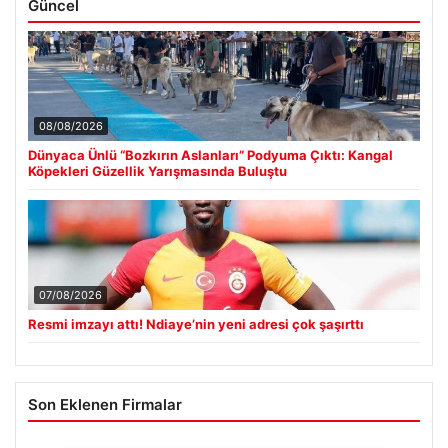
Güncel
08/08/2026
Dünyaca Ünlü “Bozkırın Aslanları” Podyuma Çıktı: Kangal
Köpekleri Güzellik Yarışmasında Buluştu
07/08/2026
Resmi imzayı attı! Ndiaye’nin yeni adresi çok şaşırttı
Son Eklenen Firmalar