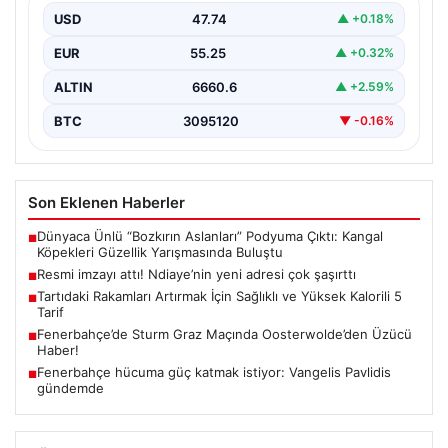
USD
47.74
▲ +0.18%
EUR
55.25
▲ +0.32%
ALTIN
6660.6
▲ +2.59%
BTC
3095120
▼ -0.16%
Son Eklenen Haberler
Dünyaca Ünlü “Bozkırın Aslanları” Podyuma Çıktı: Kangal
■
Köpekleri Güzellik Yarışmasında Buluştu
Resmi imzayı attı! Ndiaye’nin yeni adresi çok şaşırttı
■
Tartıdaki Rakamları Artırmak İçin Sağlıklı ve Yüksek Kalorili 5
■
Tarif
Fenerbahçe’de Sturm Graz Maçında Oosterwolde’den Üzücü
■
Haber!
Fenerbahçe hücuma güç katmak istiyor: Vangelis Pavlidis
■
gündemde