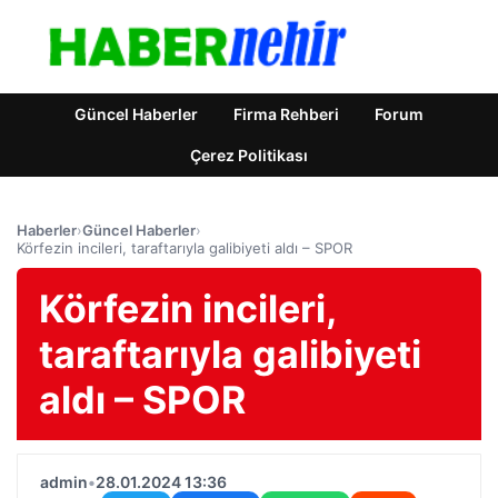
Güncel Haberler
Firma Rehberi
Forum
Çerez Politikası
Haberler
›
Güncel Haberler
›
Körfezin incileri, taraftarıyla galibiyeti aldı – SPOR
Körfezin incileri,
taraftarıyla galibiyeti
aldı – SPOR
admin
•
28.01.2024 13:36