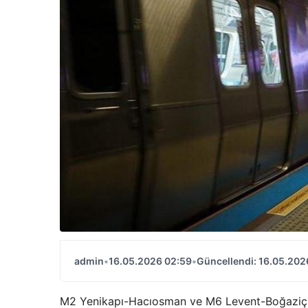
admin
•
16.05.2026 02:59
•
Güncellendi: 16.05.202
M2 Yenikapı-Hacıosman ve M6 Levent-Boğaziçi Ü