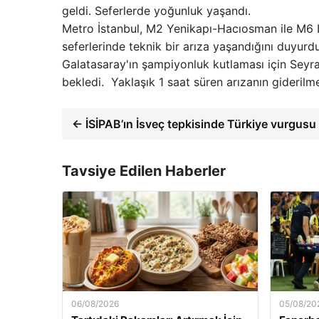
geldi. Seferlerde yoğunluk yaşandı.
Metro İstanbul, M2 Yenikapı-Hacıosman ile M6 L
seferlerinde teknik bir arıza yaşandığını duyurdu
Galatasaray'ın şampiyonluk kutlaması için Seyra
bekledi. Yaklaşık 1 saat süren arızanın gideril
← İSİPAB’ın İsveç tepkisinde Türkiye vurgusu
Tavsiye Edilen Haberler
06/08/2026
05/08/20