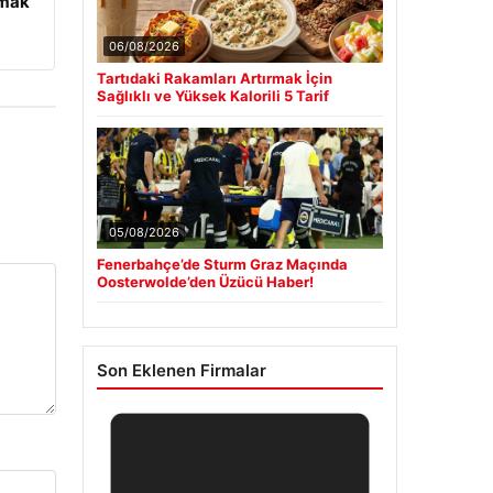
tmak
06/08/2026
Tartıdaki Rakamları Artırmak İçin
Sağlıklı ve Yüksek Kalorili 5 Tarif
05/08/2026
Fenerbahçe’de Sturm Graz Maçında
Oosterwolde’den Üzücü Haber!
Son Eklenen Firmalar