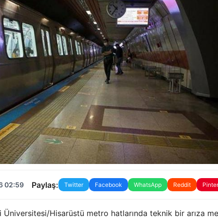
Paylaş:
6 02:59
Twitter
Facebook
WhatsApp
Reddit
Pinte
niversitesi/Hisarüstü metro hatlarında teknik bir arıza m