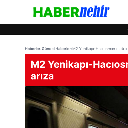
Haberler
›
Güncel Haberler
›
M2 Yenikapı-Hacıosman metro h
M2 Yenikapı-Hacıosm
arıza