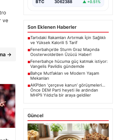
BTC
3062388
▲ +0.51%
tro
r ve
Son Eklenen Haberler
Tartıdaki Rakamları Artırmak İçin Sağlıklı
■
ve Yüksek Kalorili 5 Tarif
Fenerbahçe’de Sturm Graz Maçında
■
şma →
Oosterwolde’den Üzücü Haber!
Fenerbahçe hücuma güç katmak istiyor:
■
Vangelis Pavlidis gündemde
Bahçe Mutfakları ve Modern Yaşam
■
Mekanları
AKP’den ‘çerçeve kanun’ görüşmeleri…
■
Önce DEM Parti heyeti ile ardından
MHP’li Yıldız’la bir araya geldiler
Güncel