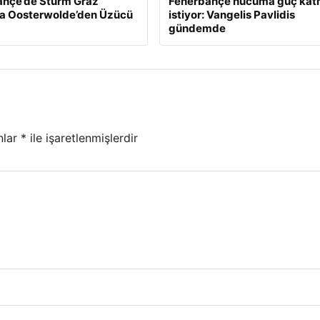
ahçe’de Sturm Graz
Fenerbahçe hücuma güç ka
a Oosterwolde’den Üzücü
istiyor: Vangelis Pavlidis
gündemde
nlar
*
ile işaretlenmişlerdir