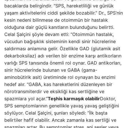
bacaklarda belirgindir. “SPS, hareketliliği ve günlük
yaşam aktivitelerini ciddi şekilde bozabilir.” Dr., SPS’nin
kesin nedeni bilinmese de otoimmün bir hastalık
olduğuna dair güçlü kanıtların bulunduğunu belirtti.
Celal Şalçini şöyle devam etti: “Otoimmün hastalık,
vücudun bağışıklık sisteminin kendi sinir hücrelerine
saldırması anlamına gelir. Özellikle GAD (glutamik asit
dekarboksilaz) adı verilen bir enzime karşı antikorların
varlığı SPS tanısında önemli rol oynar. GAD antikorları,
sinir hücrelerinde bulunan ve GABA (gama-
aminobütirik asit) üretiminde rol oynayan bu enzimi
hedef alır. “GABA, kas hareketlerini düzenleyen bir
nörotransmiterdir ve eksikliği kas sertliğine ve
spazmlara yol açar.”
Teşhis karmaşık olabilir
Doktor,
SPS semptomlarının genellikle yavaş yavaş geliştiğini
söylüyor. Celal Şalçini, şunları söyledi: “İlk başta
belirtiler hafif olabilir. Ancak zamanla kas sertliği ve
spazmları artar. Bu semptomlar stres, ani sesler veya