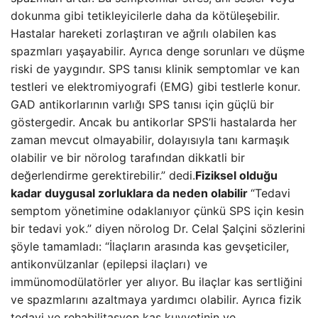
dokunma gibi tetikleyicilerle daha da kötüleşebilir.
Hastalar hareketi zorlaştıran ve ağrılı olabilen kas
spazmları yaşayabilir. Ayrıca denge sorunları ve düşme
riski de yaygındır. SPS tanısı klinik semptomlar ve kan
testleri ve elektromiyografi (EMG) gibi testlerle konur.
GAD antikorlarının varlığı SPS tanısı için güçlü bir
göstergedir. Ancak bu antikorlar SPS’li hastalarda her
zaman mevcut olmayabilir, dolayısıyla tanı karmaşık
olabilir ve bir nörolog tarafından dikkatli bir
değerlendirme gerektirebilir.” dedi.
Fiziksel olduğu
kadar duygusal zorluklara da neden olabilir
“Tedavi
semptom yönetimine odaklanıyor çünkü SPS için kesin
bir tedavi yok.” diyen nörolog Dr. Celal Şalçini sözlerini
şöyle tamamladı: “İlaçların arasında kas gevşeticiler,
antikonvülzanlar (epilepsi ilaçları) ve
immünomodülatörler yer alıyor. Bu ilaçlar kas sertliğini
ve spazmlarını azaltmaya yardımcı olabilir. Ayrıca fizik
tedavi ve rehabilitasyon kas kuvvetinin ve