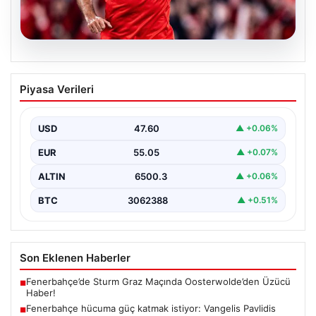
05.08.2026
Fenerbahçe hücuma güç katmak
Piyasa Verileri
istiyor: Vangelis Pavlidis gündemde
Yeni sezon hazırlıklarını sürdüren Fenerbahçe, gol
sorununun çözümü için farklı alternatifleri masaya
USD
47.60
▲ +0.06%
yatırıyor. Sarı-lacivertli…
EUR
55.05
▲ +0.07%
ALTIN
6500.3
▲ +0.06%
BTC
3062388
▲ +0.51%
Son Eklenen Haberler
Fenerbahçe’de Sturm Graz Maçında Oosterwolde’den Üzücü
■
Haber!
Fenerbahçe hücuma güç katmak istiyor: Vangelis Pavlidis
■