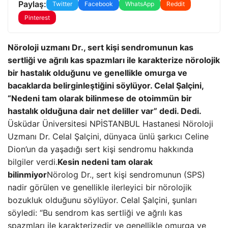
Paylaş:
Twitter
Facebook
WhatsApp
Reddit
Pinterest
Nöroloji uzmanı Dr., sert kişi sendromunun kas
sertliği ve ağrılı kas spazmları ile karakterize nörolojik
bir hastalık olduğunu ve genellikle omurga ve
bacaklarda belirginleştiğini söylüyor. Celal Şalçini,
“Nedeni tam olarak bilinmese de otoimmün bir
hastalık olduğuna dair net deliller var” dedi. Dedi.
Üsküdar Üniversitesi NPİSTANBUL Hastanesi Nöroloji
Uzmanı Dr. Celal Şalçini, dünyaca ünlü şarkıcı Celine
Dion’un da yaşadığı sert kişi sendromu hakkında
bilgiler verdi.
Kesin nedeni tam olarak
bilinmiyor
Nörolog Dr., sert kişi sendromunun (SPS)
nadir görülen ve genellikle ilerleyici bir nörolojik
bozukluk olduğunu söylüyor. Celal Şalçini, şunları
söyledi: “Bu sendrom kas sertliği ve ağrılı kas
spazmları ile karakterizedir ve genellikle omurga ve