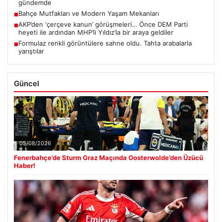
gündemde
Bahçe Mutfakları ve Modern Yaşam Mekanları
■
AKP’den ‘çerçeve kanun’ görüşmeleri… Önce DEM Parti
■
heyeti ile ardından MHP’li Yıldız’la bir araya geldiler
Formulaz renkli görüntülere sahne oldu. Tahta arabalarla
■
yarıştılar
Güncel
05/08/2026
Fenerbahçe’de Sturm Graz Maçında Oosterwolde’den Üzücü
Haber!