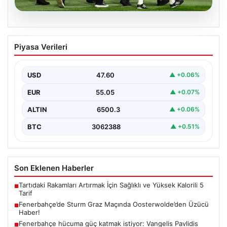
05.08.2026
Fenerbahçe’de Sturm Graz Maçında
Piyasa Verileri
Oosterwolde’den Üzücü Haber!
Fenerbahçe, Şampiyonlar Ligi 3. ön eleme turunda
Almanya temsilcisi Sturm Graz’ı evinde ağırladı.
USD
47.60
▲ +0.06%
Mücadele…
EUR
55.05
▲ +0.07%
ALTIN
6500.3
▲ +0.06%
BTC
3062388
▲ +0.51%
Son Eklenen Haberler
Tartıdaki Rakamları Artırmak İçin Sağlıklı ve Yüksek Kalorili 5
■
Tarif
Fenerbahçe’de Sturm Graz Maçında Oosterwolde’den Üzücü
■
Haber!
Fenerbahçe hücuma güç katmak istiyor: Vangelis Pavlidis
■