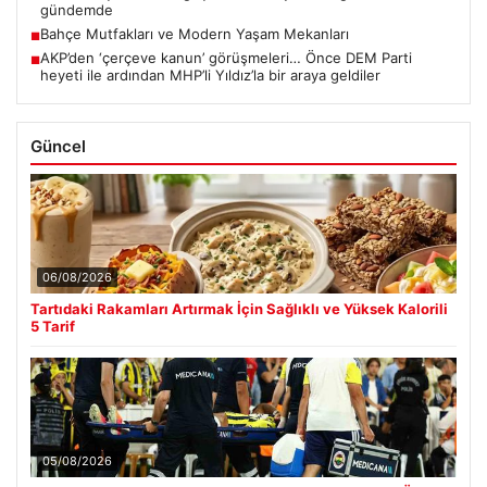
gündemde
Bahçe Mutfakları ve Modern Yaşam Mekanları
■
AKP’den ‘çerçeve kanun’ görüşmeleri… Önce DEM Parti
■
heyeti ile ardından MHP’li Yıldız’la bir araya geldiler
Güncel
06/08/2026
Tartıdaki Rakamları Artırmak İçin Sağlıklı ve Yüksek Kalorili
5 Tarif
05/08/2026