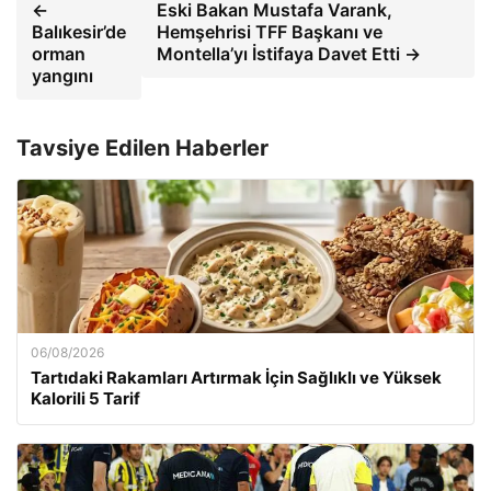
←
Eski Bakan Mustafa Varank,
Balıkesir’de
Hemşehrisi TFF Başkanı ve
orman
Montella’yı İstifaya Davet Etti →
yangını
Tavsiye Edilen Haberler
06/08/2026
Tartıdaki Rakamları Artırmak İçin Sağlıklı ve Yüksek
Kalorili 5 Tarif