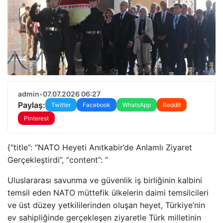
admin
•
07.07.2026 06:27
Paylaş:
Twitter
Facebook
WhatsApp
Reddit
Pinterest
{“title”: “NATO Heyeti Anıtkabir’de Anlamlı Ziyaret
Gerçekleştirdi”, “content”: “
Uluslararası savunma ve güvenlik iş birliğinin kalbini
temsil eden NATO müttefik ülkelerin daimi temsilcileri
ve üst düzey yetkililerinden oluşan heyet, Türkiye’nin
ev sahipliğinde gerçekleşen ziyaretle Türk milletinin