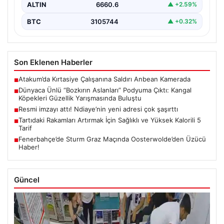
ALTIN
6660.6
▲ +2.59%
BTC
3105744
▲ +0.32%
Son Eklenen Haberler
Atakum’da Kırtasiye Çalışanına Saldırı Anbean Kamerada
■
Dünyaca Ünlü “Bozkırın Aslanları” Podyuma Çıktı: Kangal
■
Köpekleri Güzellik Yarışmasında Buluştu
Resmi imzayı attı! Ndiaye’nin yeni adresi çok şaşırttı
■
Tartıdaki Rakamları Artırmak İçin Sağlıklı ve Yüksek Kalorili 5
■
Tarif
Fenerbahçe’de Sturm Graz Maçında Oosterwolde’den Üzücü
■
Haber!
Güncel