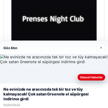
×
Göz Atın
Prenses Night Club
Güncel Haberler
29/04/2026
Web sitemizi nasıl kullandığınızı daha iyi anlayabilmek,
Ne evinizde ne aracınızda tek bir toz ve tüy
deneyiminizi kişiselleştirmek ve geliştirmek amacıyla çerezler
kalmayacak! Çok satan Greenote el süpürgesi
kullanıyoruz.
Çerez Politikamız
indirime girdi
Reddet
Kabul Et
05/04/2024