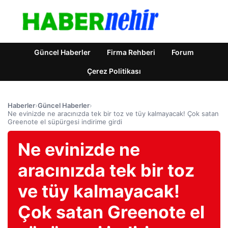
Güncel Haberler
Firma Rehberi
Forum
Çerez Politikası
Haberler
›
Güncel Haberler
›
Ne evinizde ne aracınızda tek bir toz ve tüy kalmayacak! Çok satan
Greenote el süpürgesi indirime girdi
Ne evinizde ne
aracınızda tek bir toz
ve tüy kalmayacak!
Çok satan Greenote el