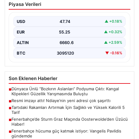
Piyasa Verileri
adresi çok şaşırttı
USD
47.74
▲ +0.18%
EUR
55.25
▲ +0.32%
ALTIN
6660.6
▲ +2.59%
BTC
3095120
▼ -0.16%
Son Eklenen Haberler
Dünyaca Ünlü “Bozkırın Aslanları” Podyuma Çıktı: Kangal
■
Köpekleri Güzellik Yarışmasında Buluştu
Resmi imzayı attı! Ndiaye’nin yeni adresi çok şaşırttı
■
Tartıdaki Rakamları Artırmak İçin Sağlıklı ve Yüksek Kalorili 5
■
Tarif
Fenerbahçe’de Sturm Graz Maçında Oosterwolde’den Üzücü
■
Haber!
Fenerbahçe hücuma güç katmak istiyor: Vangelis Pavlidis
■
gündemde