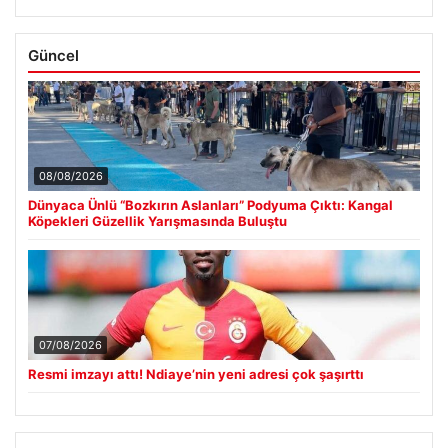
Güncel
08/08/2026
Dünyaca Ünlü “Bozkırın Aslanları” Podyuma Çıktı: Kangal
Köpekleri Güzellik Yarışmasında Buluştu
07/08/2026
Resmi imzayı attı! Ndiaye’nin yeni adresi çok şaşırttı