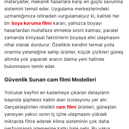
materyaller, mekanik hasarlara karşı en güçlü savunma
sistemini temsil eder. Uygulama merkezlerindeki
uzmanlığımıza istinaden vurgulamalıyız ki, kaliteli her
bir
boya koruma filmi
kararı, yalnızca boyayı
hasarlardan muhafaza etmekle sınırlı kalmaz, paralel
zamanda kimyasal faktörlerin boyaya etki ulaşmasını
nihai olarak durdurur. Özellikle kendini termal yolla
onarma yeteneğine sahip ürünler, küçük çizikleri güneş
altında yok yaparak aracın daima yeni halinde
bulunmasını temin eder.
Güvenlik Sunan
cam filmi
Modelleri
Yolculuk keyfini en kademeye çıkaran detayların
başında şüphesiz kabin alan izolasyonu yer alır.
Gerçekleştirilen nitelikli
cam filmi
ürünleri, güneşten
yansıyan yakıcı ısının iç içine ulaşmasını yüksek
miktarda filtre ederek klima sisteminin çok daha
performanslı işlemesine katkı hale gelir. Bu vakıa,