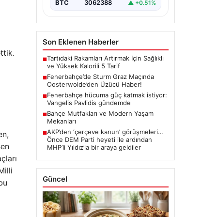
BTC
3062388
▲ +0.51%
Son Eklenen Haberler
tik.
Tartıdaki Rakamları Artırmak İçin Sağlıklı
■
ve Yüksek Kalorili 5 Tarif
Fenerbahçe’de Sturm Graz Maçında
■
Oosterwolde’den Üzücü Haber!
Fenerbahçe hücuma güç katmak istiyor:
■
Vangelis Pavlidis gündemde
Bahçe Mutfakları ve Modern Yaşam
■
Mekanları
AKP’den ‘çerçeve kanun’ görüşmeleri…
en,
■
Önce DEM Parti heyeti ile ardından
Ben
MHP’li Yıldız’la bir araya geldiler
çları
illi
Güncel
bu