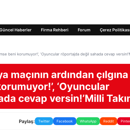
Güncel Haberler
Firma Rehberi
Forum
Çerez Politikas
mse beni korumuyor!’, ‘Oyuncular röportajda değil sahada cevap versin!’M
a maçının ardından çılgına
korumuyor!’, ‘Oyuncular
ada cevap versin!’Milli Tak
Paylaş:
Twitter
Facebook
WhatsApp
Reddit
Pinte