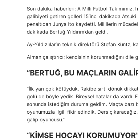
Son dakika haberleri: A Milli Futbol Takımımız,
galibiyeti getiren golleri 15’inci dakikada Atsuk
penaltıdan Junya Ito kaydetti. Millilerin mücade
dakikada Bertuğ Yıldırım’dan geldi.
Ay-Yıldızlılar’ın teknik direktörü Stefan Kuntz,
Alman çalıştırıcı; kendisinin korunmadığını dile g
“BERTUĞ, BU MAÇLARIN GAL
“İlk yarı çok kötüydük. Rakibe sırtı dönük dikka
golü de böyle yedik. Bireysel hatalar da vard
sonunda istediğim duruma geldim. Maçta bazı bul
oyunumuzla ilgili fikir edindik. Ders çıkaracağız.
galip oyuncusu.”
“KİMSE HOCAYI KORUMUYOR