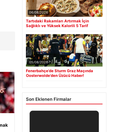
06/08/2026
Tartıdaki Rakamları Artırmak İçin
Sağlıklı ve Yüksek Kalorili 5 Tarif
05/08/2026
Fenerbahçe’de Sturm Graz Maçında
Oosterwolde’den Üzücü Haber!
Son Eklenen Firmalar
tmak