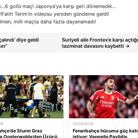
6 gollü maç! Japonya’ya karşı geri dönemedik…
Fatih Terim’in videosu yeniden gündeme geldi!
lmen, milli maçta daha fazla dayanamadı!
lındı’ diye geldi
Suriyeli aile Frontex’e karşı açtığı
sın”
tazminat davasını kaybetti →
26
05/08/2026
ahçe’de Sturm Graz
Fenerbahçe hücuma güç ka
a Oosterwolde’den Üzücü
istiyor: Vangelis Pavlidis