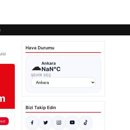
ı
Hava Durumu
illi
☁
Ankara
NaN°C
ŞEHIR SEÇ
ım
Bizi Takip Edin
rest