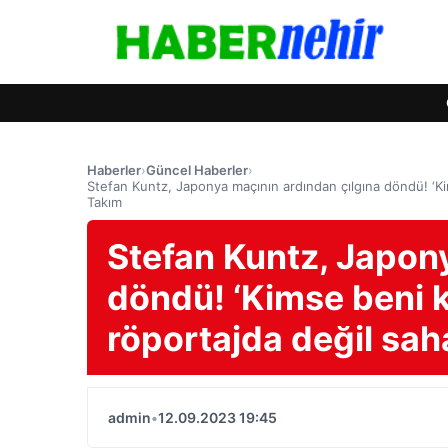
Haberler
›
Güncel Haberler
›
Stefan Kuntz, Japonya maçının ardından çılgına döndü! ‘Ki
Takım
Stefan Kuntz, Japony
döndü! ‘Kimse beni 
röportajda değil sah
admin
•
12.09.2023 19:45