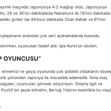
 hazırlık maçında Japonya’ya 4-2 mağlup oldu. Japonya’ya
i Ito, 28 ve 36’ncı dakikalarda Nakamura ile 78’inci dakikada
ledeki golleri ise 44’üncü dakikada Ozan Kabak ve 61’inci
 karşılaşmanın ardından çok sert açıklamalarda bulundu.
etirirken, oyuncuları hedef aldı. İşte Kuntz’un sözleri;
İP OYUNCUSU”
t etmemizi ve geçiş oyununda çok şiddetli olduklarını söyle
ı. Fizik yönünden Japonya ile mücadele edemedik. Ama maç
guları, oyuncuları görmek istiyordum. Onlarla ilgili ve
 Pozitif bir şeyle bitirelim, Bertuğ Yıldırım kesinlikle bu maç
”