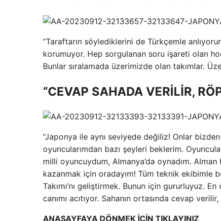
“Taraftarın söylediklerini de Türkçemle anlıyo
korumuyor. Hep sorgulanan soru işareti olan hoc
Bunlar sıralamada üzerimizde olan takımlar. Üz
“CEVAP SAHADA VERİLİR, RÖ
“Japonya ile aynı seviyede değiliz! Onlar bizde
oyuncularımdan bazı şeyleri beklerim. Oyuncular
milli oyuncuydum, Almanya’da oynadım. Alman h
kazanmak için oradayım! Tüm teknik ekibimle ber
Takımı’nı geliştirmek. Bunun için gururluyuz. E
canımı acıtıyor. Sahanın ortasında cevap verilir,
ANASAYFAYA DÖNMEK İÇİN TIKLAYINIZ