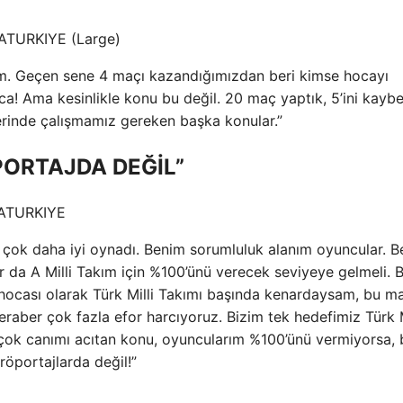
rum. Geçen sene 4 maçı kazandığımızdan beri kimse hocayı
a! Ama kesinlikle konu bu değil. 20 maç yaptık, 5’ini kaybet
erinde çalışmamız gereken başka konular.”
PORTAJDA DEĞİL”
n çok daha iyi oynadı. Benim sorumluluk alanım oyuncular. B
 da A Milli Takım için %100’ünü verecek seviyeye gelmeli. 
ocası olarak Türk Milli Takımı başında kenardaysam, bu ma
aber çok fazla efor harcıyoruz. Bizim tek hedefimiz Türk M
n çok canımı acıtan konu, oyuncularım %100’ünü vermiyorsa, 
 röportajlarda değil!”