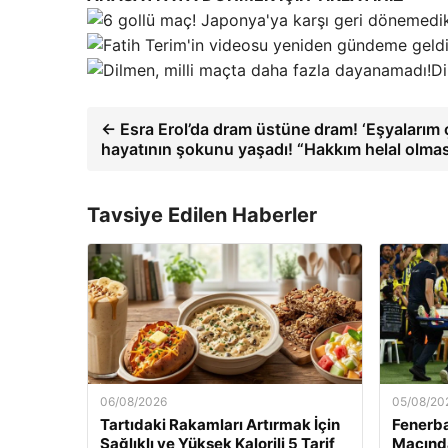
Di
← Esra Erol’da dram üstüne dram! ‘Eşyalarım ça
hayatının şokunu yaşadı! “Hakkım helal olma
Tavsiye Edilen Haberler
06/08/2026
05/08/20
Tartıdaki Rakamları Artırmak İçin
Fenerb
Sağlıklı ve Yüksek Kalorili 5 Tarif
Maçınd