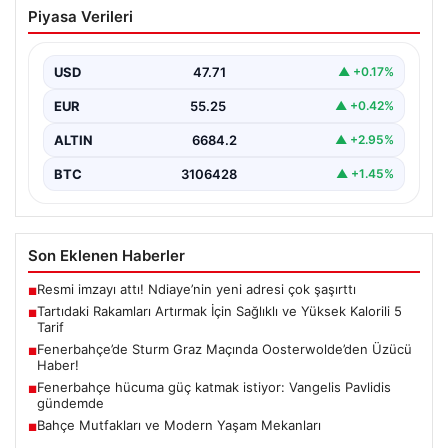
Tartıdaki Rakamları Artırmak İçin
Piyasa Verileri
Sağlıklı ve Yüksek Kalorili 5 Tarif
Kilo alma yolculuğunda, mideyi aşırı doldurma ve
rahatsızlık hissi yaratmadan, dengeli ve kalori
USD
47.71
▲ +0.17%
açısından…
EUR
55.25
▲ +0.42%
ALTIN
6684.2
▲ +2.95%
BTC
3106428
▲ +1.45%
Son Eklenen Haberler
Resmi imzayı attı! Ndiaye’nin yeni adresi çok şaşırttı
■
Tartıdaki Rakamları Artırmak İçin Sağlıklı ve Yüksek Kalorili 5
■
Tarif
Fenerbahçe’de Sturm Graz Maçında Oosterwolde’den Üzücü
■
Haber!
Fenerbahçe hücuma güç katmak istiyor: Vangelis Pavlidis
■
gündemde
Bahçe Mutfakları ve Modern Yaşam Mekanları
■