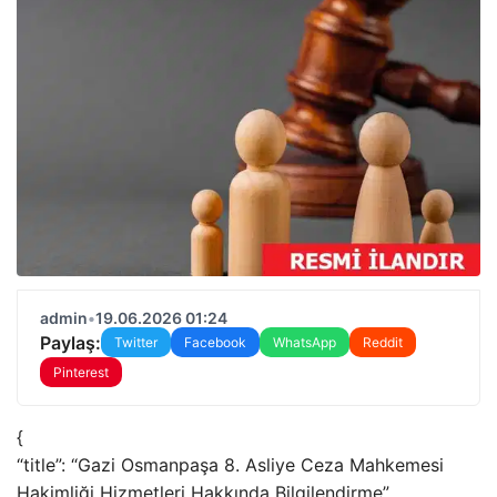
admin
•
19.06.2026 01:24
Paylaş:
Twitter
Facebook
WhatsApp
Reddit
Pinterest
{
“title”: “Gazi Osmanpaşa 8. Asliye Ceza Mahkemesi
Hakimliği Hizmetleri Hakkında Bilgilendirme”,