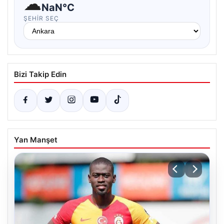
☁
NaN°C
ŞEHIR SEÇ
Bizi Takip Edin
Yan Manşet