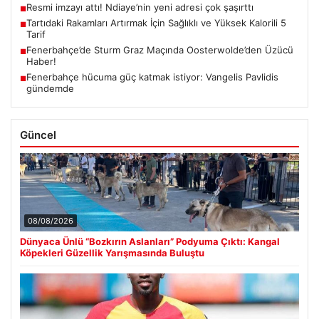
Resmi imzayı attı! Ndiaye’nin yeni adresi çok şaşırttı
■
Tartıdaki Rakamları Artırmak İçin Sağlıklı ve Yüksek Kalorili 5
■
Tarif
Fenerbahçe’de Sturm Graz Maçında Oosterwolde’den Üzücü
■
Haber!
Fenerbahçe hücuma güç katmak istiyor: Vangelis Pavlidis
■
gündemde
Güncel
08/08/2026
Dünyaca Ünlü “Bozkırın Aslanları” Podyuma Çıktı: Kangal
Köpekleri Güzellik Yarışmasında Buluştu