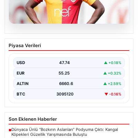
07.08.2026
Resmi imzayı attı! Ndiaye’nin yeni
Piyasa Verileri
adresi çok şaşırttı
USD
47.74
▲ +0.18%
EUR
55.25
▲ +0.32%
ALTIN
6660.6
▲ +2.59%
BTC
3095120
▼ -0.16%
Son Eklenen Haberler
Dünyaca Ünlü “Bozkırın Aslanları” Podyuma Çıktı: Kangal
■
Köpekleri Güzellik Yarışmasında Buluştu