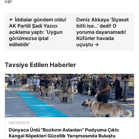
var
← İddialar gündem oldu!
Deniz Akkaya ‘Siyaset
AK Partili Şadi Yazıcı
bitti ise…’ dedi! O
açıklama yaptı: ‘Uygun
yoruma dayanamadı!
görülmezse iptal
Küfürler havada
edilebilir’
uçuştu →
Tavsiye Edilen Haberler
08/08/2026
Dünyaca Ünlü “Bozkırın Aslanları” Podyuma Çıktı:
Kangal Köpekleri Güzellik Yarışmasında Buluştu