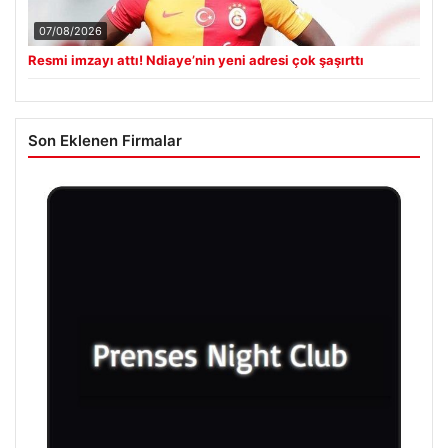
07/08/2026
Resmi imzayı attı! Ndiaye’nin yeni adresi çok şaşırttı
Son Eklenen Firmalar