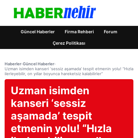
Güncel Haberler
Firma Rehberi
Forum
Çerez Politikası
Haberler
›
Güncel Haberler
›
Uzman isimden kanseri ‘sessiz aşamada’ tespit etmenin yolu! “Hızla
ilerleyebilir, on yıllar boyunca hareketsiz kalabilirler”
Uzman isimden
kanseri ‘sessiz
aşamada’ tespit
etmenin yolu! “Hızla