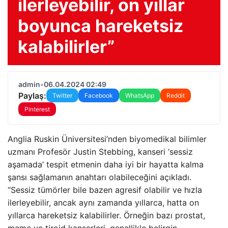
ilerleyebilir, on yıllar
boyunca hareketsiz
kalabilirler”
admin
•
06.04.2024 02:49
Paylaş:
Twitter
Facebook
WhatsApp
Reddit
Pinterest
Anglia Ruskin Üniversitesi’nden biyomedikal bilimler
uzmanı Profesör Justin Stebbing, kanseri ‘sessiz
aşamada’ tespit etmenin daha iyi bir hayatta kalma
şansı sağlamanın anahtarı olabileceğini açıkladı.
“Sessiz tümörler bile bazen agresif olabilir ve hızla
ilerleyebilir, ancak aynı zamanda yıllarca, hatta on
yıllarca hareketsiz kalabilirler. Örneğin bazı prostat,