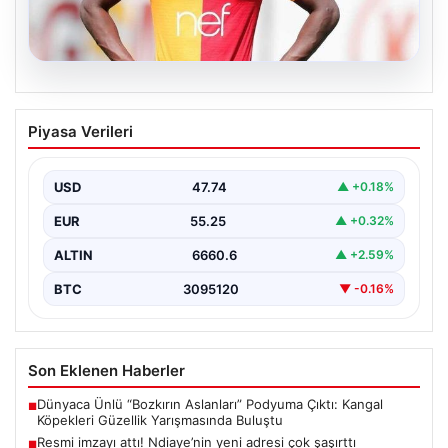
07.08.2026
Resmi imzayı attı! Ndiaye’nin yeni
Piyasa Verileri
adresi çok şaşırttı
USD
47.74
▲ +0.18%
EUR
55.25
▲ +0.32%
ALTIN
6660.6
▲ +2.59%
BTC
3095120
▼ -0.16%
Son Eklenen Haberler
Dünyaca Ünlü “Bozkırın Aslanları” Podyuma Çıktı: Kangal
■
Köpekleri Güzellik Yarışmasında Buluştu
Resmi imzayı attı! Ndiaye’nin yeni adresi çok şaşırttı
■