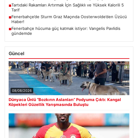
Tartıdaki Rakamları Artırmak İçin Sağlıklı ve Yüksek Kalorili 5
■
Tarif
Fenerbahçe’de Sturm Graz Maçında Oosterwolde’den Üzücü
■
Haber!
Fenerbahçe hücuma güç katmak istiyor: Vangelis Pavlidis
■
gündemde
Güncel
08/08/2026
Dünyaca Ünlü “Bozkırın Aslanları” Podyuma Çıktı: Kangal
Köpekleri Güzellik Yarışmasında Buluştu