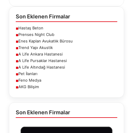
Son Eklenen Firmalar
Hastaş Beton
■
Prenses Night Club
■
Enes Kaplan Avukatlık Bürosu
■
Trend Yapı Akustik
■
A Life Ankara Hastanesi
■
A Life Pursaklar Hastanesi
■
A Life Altındağ Hastanesi
■
Pet İlanları
■
Feno Medya
■
AKG Bilişim
■
Son Eklenen Firmalar