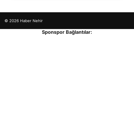
© 2026 Haber Nehir
Sponspor Bağlantılar:
etcio