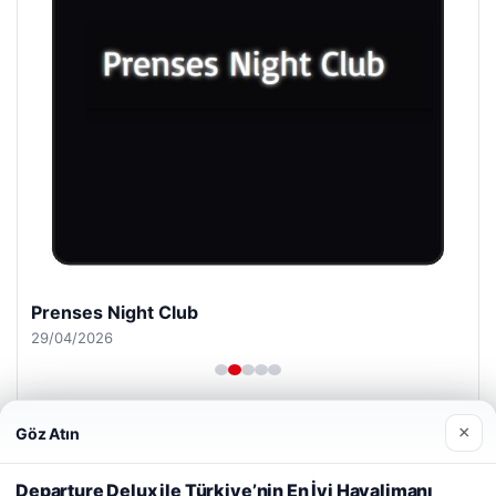
Prenses Night Club
29/04/2026
×
Göz Atın
Web sitemizi nasıl kullandığınızı daha iyi anlayabilmek,
deneyiminizi kişiselleştirmek ve geliştirmek amacıyla çerezler
Departure Delux ile Türkiye’nin En İyi Havalimanı