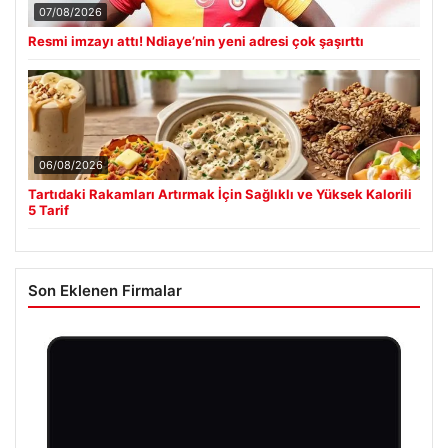
07/08/2026
Resmi imzayı attı! Ndiaye’nin yeni adresi çok şaşırttı
06/08/2026
Tartıdaki Rakamları Artırmak İçin Sağlıklı ve Yüksek Kalorili
5 Tarif
Son Eklenen Firmalar