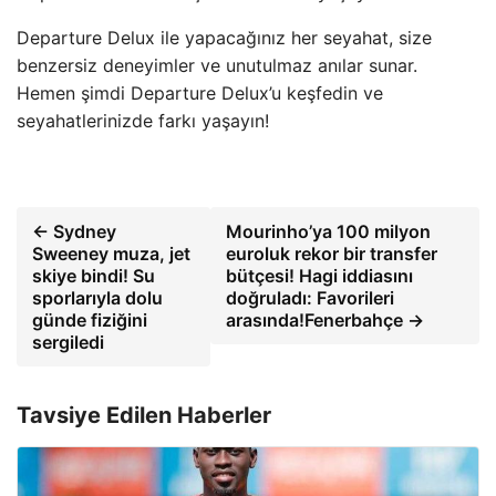
Departure Delux ile yapacağınız her seyahat, size
benzersiz deneyimler ve unutulmaz anılar sunar.
Hemen şimdi Departure Delux’u keşfedin ve
seyahatlerinizde farkı yaşayın!
← Sydney
Mourinho’ya 100 milyon
Sweeney muza, jet
euroluk rekor bir transfer
skiye bindi! Su
bütçesi! Hagi iddiasını
sporlarıyla dolu
doğruladı: Favorileri
günde fiziğini
arasında!Fenerbahçe →
sergiledi
Tavsiye Edilen Haberler