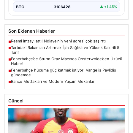
BTC
3106428
▲ +1.45%
Son Eklenen Haberler
Resmi imzayı attı! Ndiaye’nin yeni adresi çok şaşırttı
■
Tartıdaki Rakamları Artırmak İçin Sağlıklı ve Yüksek Kalorili 5
■
Tarif
Fenerbahçe’de Sturm Graz Maçında Oosterwolde’den Üzücü
■
Haber!
Fenerbahçe hücuma güç katmak istiyor: Vangelis Pavlidis
■
gündemde
Bahçe Mutfakları ve Modern Yaşam Mekanları
■
Güncel