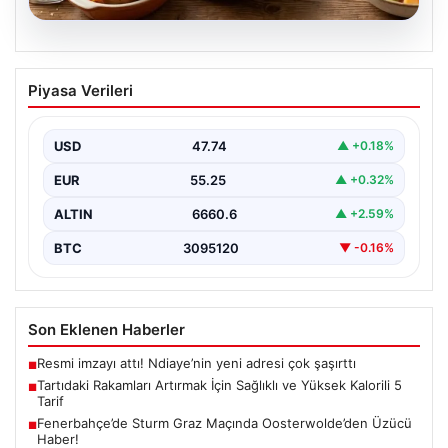
06.08.2026
Tartıdaki Rakamları Artırmak İçin
Piyasa Verileri
Sağlıklı ve Yüksek Kalorili 5 Tarif
Kilo alma yolculuğunda, mideyi aşırı doldurma ve
rahatsızlık hissi yaratmadan, dengeli ve kalori
USD
47.74
▲ +0.18%
açısından…
EUR
55.25
▲ +0.32%
ALTIN
6660.6
▲ +2.59%
BTC
3095120
▼ -0.16%
Son Eklenen Haberler
Resmi imzayı attı! Ndiaye’nin yeni adresi çok şaşırttı
■
Tartıdaki Rakamları Artırmak İçin Sağlıklı ve Yüksek Kalorili 5
■
Tarif
Fenerbahçe’de Sturm Graz Maçında Oosterwolde’den Üzücü
■
Haber!