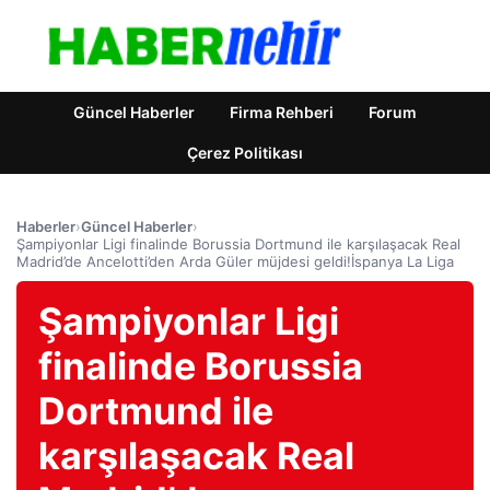
Güncel Haberler
Firma Rehberi
Forum
Çerez Politikası
Haberler
›
Güncel Haberler
›
Şampiyonlar Ligi finalinde Borussia Dortmund ile karşılaşacak Real
Madrid’de Ancelotti’den Arda Güler müjdesi geldi!İspanya La Liga
Şampiyonlar Ligi
finalinde Borussia
Dortmund ile
karşılaşacak Real