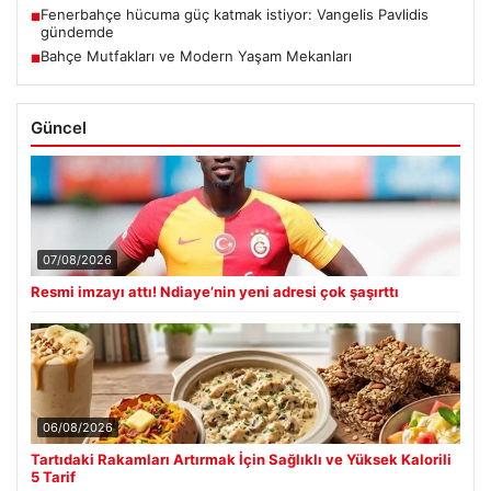
Fenerbahçe hücuma güç katmak istiyor: Vangelis Pavlidis
■
gündemde
Bahçe Mutfakları ve Modern Yaşam Mekanları
■
Güncel
07/08/2026
Resmi imzayı attı! Ndiaye’nin yeni adresi çok şaşırttı
06/08/2026
Tartıdaki Rakamları Artırmak İçin Sağlıklı ve Yüksek Kalorili
5 Tarif