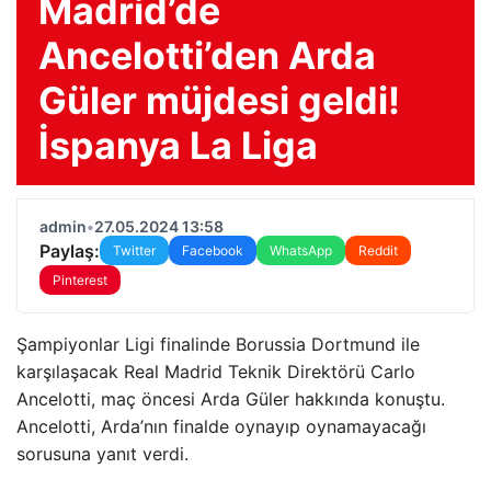
Madrid’de
Ancelotti’den Arda
Güler müjdesi geldi!
İspanya La Liga
admin
•
27.05.2024 13:58
Paylaş:
Twitter
Facebook
WhatsApp
Reddit
Pinterest
Şampiyonlar Ligi finalinde Borussia Dortmund ile
karşılaşacak Real Madrid Teknik Direktörü Carlo
Ancelotti, maç öncesi Arda Güler hakkında konuştu.
Ancelotti, Arda’nın finalde oynayıp oynamayacağı
sorusuna yanıt verdi.