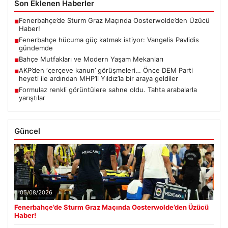
Son Eklenen Haberler
Fenerbahçe’de Sturm Graz Maçında Oosterwolde’den Üzücü
■
Haber!
Fenerbahçe hücuma güç katmak istiyor: Vangelis Pavlidis
■
gündemde
Bahçe Mutfakları ve Modern Yaşam Mekanları
■
AKP’den ‘çerçeve kanun’ görüşmeleri… Önce DEM Parti
■
heyeti ile ardından MHP’li Yıldız’la bir araya geldiler
Formulaz renkli görüntülere sahne oldu. Tahta arabalarla
■
yarıştılar
Güncel
05/08/2026
Fenerbahçe’de Sturm Graz Maçında Oosterwolde’den Üzücü
Haber!