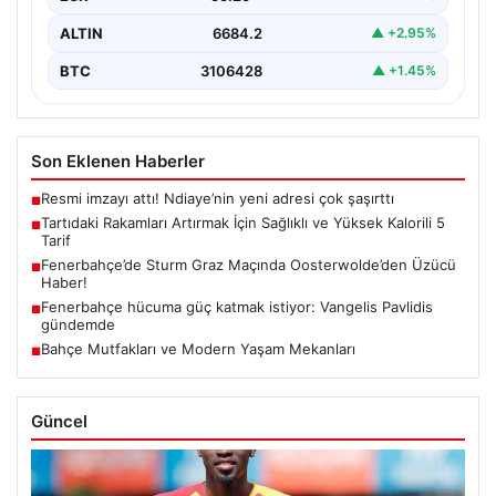
ALTIN
6684.2
▲ +2.95%
BTC
3106428
▲ +1.45%
Son Eklenen Haberler
Resmi imzayı attı! Ndiaye’nin yeni adresi çok şaşırttı
■
Tartıdaki Rakamları Artırmak İçin Sağlıklı ve Yüksek Kalorili 5
■
Tarif
Fenerbahçe’de Sturm Graz Maçında Oosterwolde’den Üzücü
■
Haber!
Fenerbahçe hücuma güç katmak istiyor: Vangelis Pavlidis
■
gündemde
Bahçe Mutfakları ve Modern Yaşam Mekanları
■
Güncel