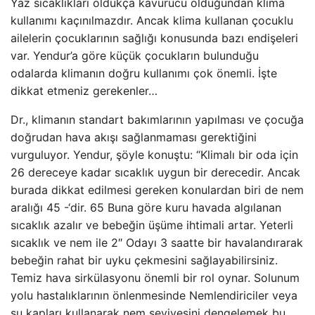
Yaz sıcaklıkları oldukça kavurucu olduğundan klima
kullanımı kaçınılmazdır. Ancak klima kullanan çocuklu
ailelerin çocuklarının sağlığı konusunda bazı endişeleri
var. Yendur’a göre küçük çocukların bulunduğu
odalarda klimanın doğru kullanımı çok önemli. İşte
dikkat etmeniz gerekenler…
Dr., klimanın standart bakımlarının yapılması ve çocuğa
doğrudan hava akışı sağlanmaması gerektiğini
vurguluyor. Yendur, şöyle konuştu: “Klimalı bir oda için
26 dereceye kadar sıcaklık uygun bir derecedir. Ancak
burada dikkat edilmesi gereken konulardan biri de nem
aralığı 45 -‘dir. 65 Buna göre kuru havada algılanan
sıcaklık azalır ve bebeğin üşüme ihtimali artar. Yeterli
sıcaklık ve nem ile 2″ Odayı 3 saatte bir havalandırarak
bebeğin rahat bir uyku çekmesini sağlayabilirsiniz.
Temiz hava sirkülasyonu önemli bir rol oynar. Solunum
yolu hastalıklarının önlenmesinde Nemlendiriciler veya
su kapları kullanarak nem seviyesini dengelemek bu