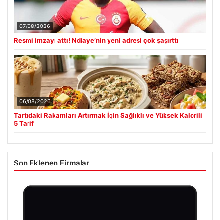
07/08/2026
Resmi imzayı attı! Ndiaye’nin yeni adresi çok şaşırttı
06/08/2026
Tartıdaki Rakamları Artırmak İçin Sağlıklı ve Yüksek Kalorili
5 Tarif
Son Eklenen Firmalar