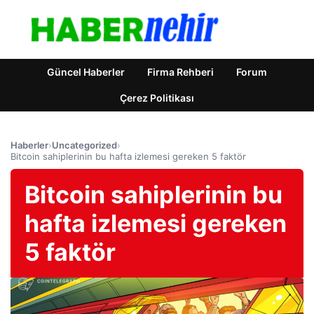
Güncel Haberler
Firma Rehberi
Forum
Çerez Politikası
Haberler
›
Uncategorized
›
Bitcoin sahiplerinin bu hafta izlemesi gereken 5 faktör
Bitcoin sahiplerinin bu
hafta izlemesi gereken
5 faktör