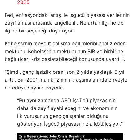
2025
Fed, enflasyondaki artış ile işgücü piyasası verilerinin
zayıflaması arasında engellenir. Ne artan ilgi ne de
ilginç bir seçeneği düşürüyor.
Kobeissi’nin mevcut çalışma eğilimlerini analiz eden
mektubu, Kobeissi’nin mektubunun BIR ve birbirine
bağlı ticari kriz başlatabileceği konusunda uyardı “.
“Şimdi, genç işsizlik oranı son 2 yılda yaklaşık 5 yıl
arttı. Bu, 2001 mali krizinin ilk aşamalarında zirveyle
neredeyse aynı seviyede.
“Bu aynı zamanda ABD işgücü piyasasının
daha da zayıflayabileceğini ve ekonominin
ilk vuruşunun genç çalışanlar olduğunu
gösteriyor. İşgücü piyasası hızla kötüleşiyor.”