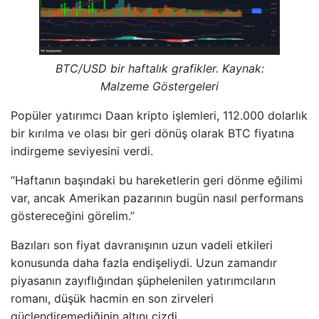
BTC/USD bir haftalık grafikler. Kaynak:
Malzeme Göstergeleri
Popüler yatırımcı Daan kripto işlemleri, 112.000 dolarlık
bir kırılma ve olası bir geri dönüş olarak BTC fiyatına
indirgeme seviyesini verdi.
“Haftanın başındaki bu hareketlerin geri dönme eğilimi
var, ancak Amerikan pazarının bugün nasıl performans
göstereceğini görelim.”
Bazıları son fiyat davranışının uzun vadeli etkileri
konusunda daha fazla endişeliydi. Uzun zamandır
piyasanın zayıflığından şüphelenilen yatırımcıların
romanı, düşük hacmin en son zirveleri
güçlendiremediğinin altını çizdi.