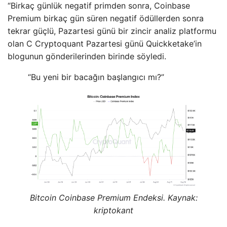
“Birkaç günlük negatif primden sonra, Coinbase
Premium birkaç gün süren negatif ödüllerden sonra
tekrar güçlü, Pazartesi günü bir zincir analiz platformu
olan C Cryptoquant Pazartesi günü Quickketake’in
blogunun gönderilerinden birinde söyledi.
“Bu yeni bir bacağın başlangıcı mı?”
Bitcoin Coinbase Premium Endeksi. Kaynak:
kriptokant