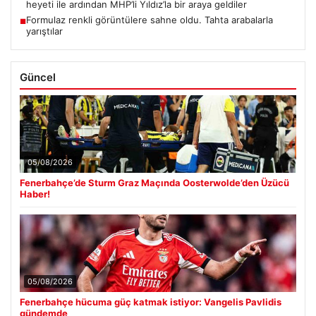
AKP’den ‘çerçeve kanun’ görüşmeleri… Önce DEM Parti
■
heyeti ile ardından MHP’li Yıldız’la bir araya geldiler
Formulaz renkli görüntülere sahne oldu. Tahta arabalarla
■
yarıştılar
Güncel
05/08/2026
Fenerbahçe’de Sturm Graz Maçında Oosterwolde’den Üzücü
Haber!
05/08/2026
Fenerbahçe hücuma güç katmak istiyor: Vangelis Pavlidis