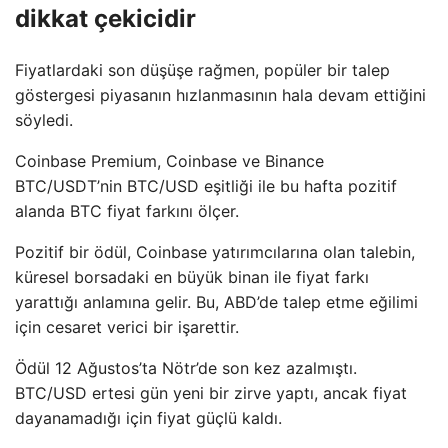
dikkat çekicidir
Fiyatlardaki son düşüşe rağmen, popüler bir talep
göstergesi piyasanın hızlanmasının hala devam ettiğini
söyledi.
Coinbase Premium, Coinbase ve Binance
BTC/USDT’nin BTC/USD eşitliği ile bu hafta pozitif
alanda BTC fiyat farkını ölçer.
Pozitif bir ödül, Coinbase yatırımcılarına olan talebin,
küresel borsadaki en büyük binan ile fiyat farkı
yarattığı anlamına gelir. Bu, ABD’de talep etme eğilimi
için cesaret verici bir işarettir.
Ödül 12 Ağustos’ta Nötr’de son kez azalmıştı.
BTC/USD ertesi gün yeni bir zirve yaptı, ancak fiyat
dayanamadığı için fiyat güçlü kaldı.