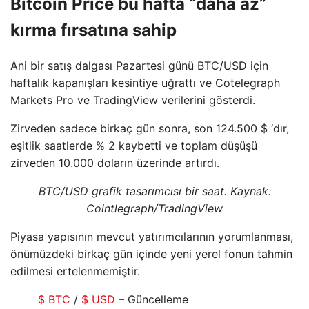
Bitcoin Price bu hafta “daha az”
kırma fırsatına sahip
Ani bir satış dalgası Pazartesi günü BTC/USD için
haftalık kapanışları kesintiye uğrattı ve Cotelegraph
Markets Pro ve TradingView verilerini gösterdi.
Zirveden sadece birkaç gün sonra, son 124.500 $ ‘dır,
eşitlik saatlerde % 2 kaybetti ve toplam düşüşü
zirveden 10.000 doların üzerinde artırdı.
BTC/USD grafik tasarımcısı bir saat. Kaynak:
Cointlegraph/TradingView
Piyasa yapısının mevcut yatırımcılarının yorumlanması,
önümüzdeki birkaç gün içinde yeni yerel fonun tahmin
edilmesi ertelenmemiştir.
$ BTC
/
$ USD
– Güncelleme