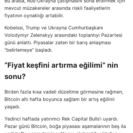
Bu arada, Rus-Ukrayna çatışmasını sona erdirmek için
mevcut müzakereler arasında riskli faaliyetlerin
fiyatının oynaklığı artabilir.
Kobeissi, Trump ve Ukrayna Cumhurbaşkanı
Volodymyr Zelenskyy arasındaki toplantıyı Pazartesi
günü anlattı. Piyasalar zaten bir barış anlaşması
“belirlemeye” başladı.
“Fiyat keşfini artırma eğilimi” nin
sonu?
Birden fazla kısa vadeli düzeltme görmesine rağmen,
Bitcoin altı hafta boyunca sağlam bir artış eğilimi
yaşadı.
Yedinci haftada yatırımcı Rek Capital Bulls’ı uyardı.
Pazar günü Bitcoin, boğa piyasası aşamalarının beş ila