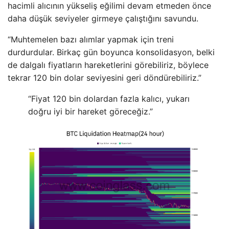
hacimli alıcının yükseliş eğilimi devam etmeden önce
daha düşük seviyeler girmeye çalıştığını savundu.
“Muhtemelen bazı alımlar yapmak için treni
durdurdular. Birkaç gün boyunca konsolidasyon, belki
de dalgalı fiyatların hareketlerini görebiliriz, böylece
tekrar 120 bin dolar seviyesini geri döndürebiliriz.”
“Fiyat 120 bin dolardan fazla kalıcı, yukarı
doğru iyi bir hareket göreceğiz.”