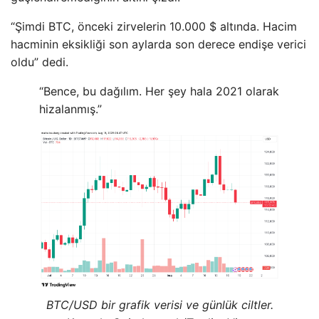
“Şimdi BTC, önceki zirvelerin 10.000 $ altında. Hacim
hacminin eksikliği son aylarda son derece endişe verici
oldu” dedi.
“Bence, bu dağılım. Her şey hala 2021 olarak
hizalanmış.”
BTC/USD bir grafik verisi ve günlük ciltler.