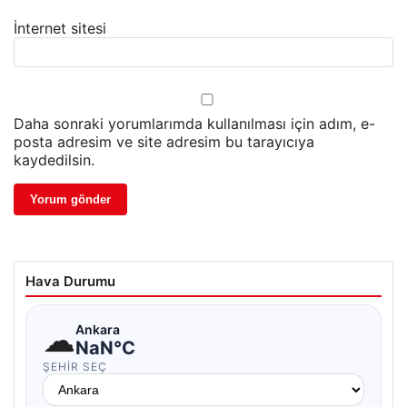
İnternet sitesi
Daha sonraki yorumlarımda kullanılması için adım, e-
posta adresim ve site adresim bu tarayıcıya
kaydedilsin.
Hava Durumu
☁
Ankara
NaN°C
ŞEHIR SEÇ