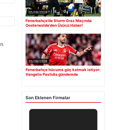
05/08/2026
Fenerbahçe’de Sturm Graz Maçında
Oosterwolde’den Üzücü Haber!
n.
05/08/2026
Fenerbahçe hücuma güç katmak istiyor:
Vangelis Pavlidis gündemde
Son Eklenen Firmalar