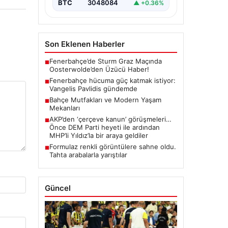
BTC
3048084
▲ +0.36%
Son Eklenen Haberler
Fenerbahçe’de Sturm Graz Maçında
■
Oosterwolde’den Üzücü Haber!
Fenerbahçe hücuma güç katmak istiyor:
■
Vangelis Pavlidis gündemde
Bahçe Mutfakları ve Modern Yaşam
■
Mekanları
AKP’den ‘çerçeve kanun’ görüşmeleri…
■
Önce DEM Parti heyeti ile ardından
MHP’li Yıldız’la bir araya geldiler
Formulaz renkli görüntülere sahne oldu.
■
Tahta arabalarla yarıştılar
Güncel