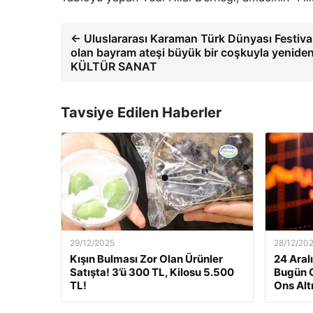
← Uluslararası Karaman Türk Dünyası Festival
olan bayram ateşi büyük bir coşkuyla yeniden
KÜLTÜR SANAT
Tavsiye Edilen Haberler
29/12/2025
28/12/20
Kışın Bulması Zor Olan Ürünler
24 Aralı
Satışta! 3’ü 300 TL, Kilosu 5.500
Bugün G
TL!
Ons Alt