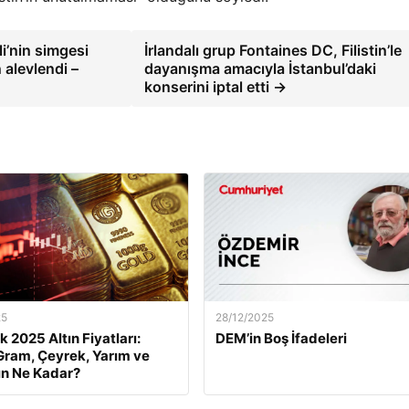
i’nin simgesi
İrlandalı grup Fontaines DC, Filistin’le
 alevlendi –
dayanışma amacıyla İstanbul’daki
konserini iptal etti →
25
28/12/2025
k 2025 Altın Fiyatları:
DEM’in Boş İfadeleri
ram, Çeyrek, Yarım ve
ın Ne Kadar?