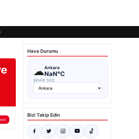
ı
Hava Durumu
ye
☁
Ankara
NaN°C
ŞEHIR SEÇ
Bizi Takip Edin
rest