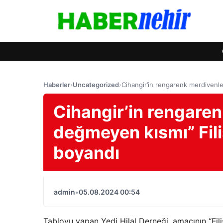
Haberler
›
Uncategorized
›
Cihangir’in rengarenk merdivenle
Cihangir’in rengare
değmeyen kısmı” Fili
boyandı
admin
•
05.08.2024 00:54
Tabloyu yapan Yedi Hilal Derneği, amacının “Fil