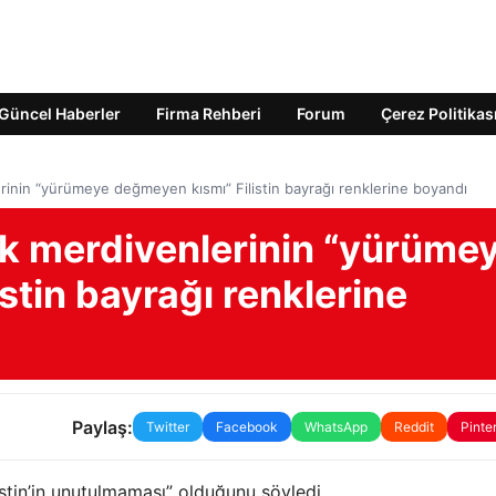
Güncel Haberler
Firma Rehberi
Forum
Çerez Politikas
rinin “yürümeye değmeyen kısmı” Filistin bayrağı renklerine boyandı
nk merdivenlerinin “yürüme
stin bayrağı renklerine
Paylaş:
Twitter
Facebook
WhatsApp
Reddit
Pinte
istin’in unutulmaması” olduğunu söyledi.