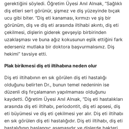
gerektiğini söyledi. Öğretim Üyesi Anıl Alnıak, “Sağlıklı
diş etleri sert görünür, şişmez ve diş yüzeyinde bıçak
ucu gibi biter. “Diş eti kanaması, kırmızı ve şiş bir
görünüm, diş ve diş eti arasında iltihabi akıntı, diş eti
çekilmesi, dişlerin giderek gevşeyip birbirinden
uzaklaşması ve buna ağız kokusunun eşlik ettiğini fark
ederseniz mutlaka bir doktora başvurmalısınız. Diş
hekimi” tavsiye etti.
Plak birikmesi diş eti iltihabına neden olur
Diş eti iltihabının en sık görülen diş eti hastalığı
olduğunu belirten Dr., bunun temel nedeninin ise
düzenli diş fırçalamanın yapılmaması olduğunu
kaydetti. Öğretim Üyesi Anıl Alnıak, “Diş eti hastalıkları
arasında diş eti iltihabı, periodontit, diş eti apsesi, diş
eti büyümesi ve diş eti çekilmesi yer alır. Diş eti iltihabı
en sık görülen diş eti hastalığıdır. Diş eti iltihabı, diş eti
hastalığının başlangıç ​​aşamasıdır ve dişlerde bakteri