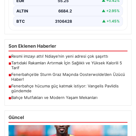
EUR
55.25
▲ +0.42%
ALTIN
6684.2
▲ +2.95%
BTC
3106428
▲ +1.45%
Son Eklenen Haberler
Resmi imzayı attı! Ndiaye’nin yeni adresi çok şaşırttı
■
Tartıdaki Rakamları Artırmak İçin Sağlıklı ve Yüksek Kalorili 5
■
Tarif
Fenerbahçe’de Sturm Graz Maçında Oosterwolde’den Üzücü
■
Haber!
Fenerbahçe hücuma güç katmak istiyor: Vangelis Pavlidis
■
gündemde
Bahçe Mutfakları ve Modern Yaşam Mekanları
■
Güncel