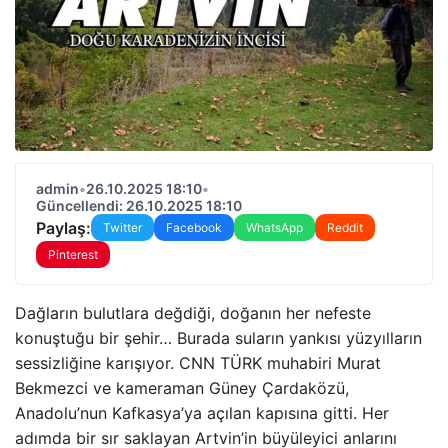
admin
•
26.10.2025 18:10
•
Güncellendi: 26.10.2025 18:10
Paylaş:
Twitter
Facebook
WhatsApp
Reddit
Pinterest
Dağların bulutlara değdiği, doğanın her nefeste
konuştuğu bir şehir… Burada suların yankısı yüzyılların
sessizliğine karışıyor. CNN TÜRK muhabiri Murat
Bekmezci ve kameraman Güney Çardaközü,
Anadolu’nun Kafkasya’ya açılan kapısına gitti. Her
adımda bir sır saklayan Artvin’in büyüleyici anlarını