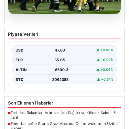
05.08.2026
Fenerbahçe’de Sturm Graz Maçında
Piyasa Verileri
Oosterwolde’den Üzücü Haber!
Fenerbahçe, Şampiyonlar Ligi 3. ön eleme turunda
Almanya temsilcisi Sturm Graz’ı evinde ağırladı.
USD
47.60
▲ +0.06%
Mücadele…
EUR
55.05
▲ +0.07%
ALTIN
6500.3
▲ +0.06%
BTC
3062388
▲ +0.51%
Son Eklenen Haberler
Tartıdaki Rakamları Artırmak İçin Sağlıklı ve Yüksek Kalorili 5
■
Tarif
Fenerbahçe’de Sturm Graz Maçında Oosterwolde’den Üzücü
■
Haber!