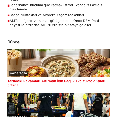
Fenerbahçe hücuma güç katmak istiyor: Vangelis Pavlidis
■
gündemde
Bahçe Mutfakları ve Modern Yaşam Mekanları
■
AKP’den ‘çerçeve kanun’ görüşmeleri… Önce DEM Parti
■
heyeti ile ardından MHP’li Yıldız’la bir araya geldiler
Güncel
06/08/2026
Tartıdaki Rakamları Artırmak İçin Sağlıklı ve Yüksek Kalorili
5 Tarif