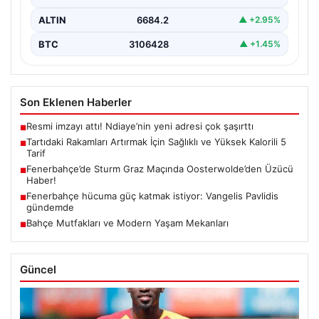
ALTIN
6684.2
▲ +2.95%
BTC
3106428
▲ +1.45%
Son Eklenen Haberler
Resmi imzayı attı! Ndiaye’nin yeni adresi çok şaşırttı
■
Tartıdaki Rakamları Artırmak İçin Sağlıklı ve Yüksek Kalorili 5
■
Tarif
Fenerbahçe’de Sturm Graz Maçında Oosterwolde’den Üzücü
■
Haber!
Fenerbahçe hücuma güç katmak istiyor: Vangelis Pavlidis
■
gündemde
Bahçe Mutfakları ve Modern Yaşam Mekanları
■
Güncel