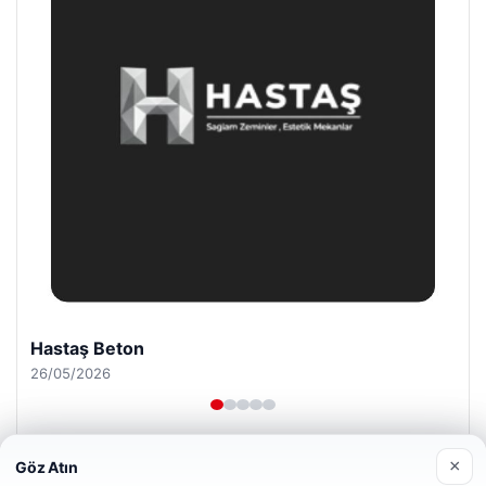
Prenses Night Club
29/04/2026
×
Göz Atın
Web sitemizi nasıl kullandığınızı daha iyi anlayabilmek,