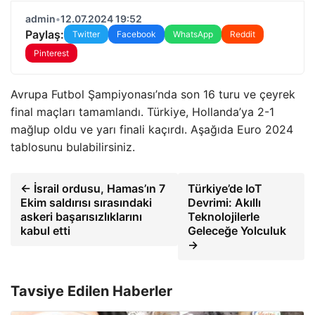
admin
•
12.07.2024 19:52
Paylaş:
Twitter
Facebook
WhatsApp
Reddit
Pinterest
Avrupa Futbol Şampiyonası’nda son 16 turu ve çeyrek
final maçları tamamlandı. Türkiye, Hollanda’ya 2-1
mağlup oldu ve yarı finali kaçırdı. Aşağıda Euro 2024
tablosunu bulabilirsiniz.
← İsrail ordusu, Hamas’ın 7
Türkiye’de IoT
Ekim saldırısı sırasındaki
Devrimi: Akıllı
askeri başarısızlıklarını
Teknolojilerle
kabul etti
Geleceğe Yolculuk
→
Tavsiye Edilen Haberler