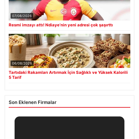
07/08/2026
Resmi imzayı attı! Ndiaye’nin yeni adresi çok şaşırttı
06/08/2026
Tartıdaki Rakamları Artırmak İçin Sağlıklı ve Yüksek Kalorili
5 Tarif
Son Eklenen Firmalar