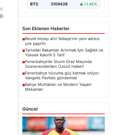
BTC
3106428
▲ +1.45%
ci
ğı
Son Eklenen Haberler
Resmi imzayı attı! Ndiaye’nin yeni adresi
■
çok şaşırttı
Tartıdaki Rakamları Artırmak İçin Sağlıklı ve
■
Yüksek Kalorili 5 Tarif
Fenerbahçe’de Sturm Graz Maçında
■
Oosterwolde’den Üzücü Haber!
Fenerbahçe hücuma güç katmak istiyor:
■
Vangelis Pavlidis gündemde
Bahçe Mutfakları ve Modern Yaşam
■
Mekanları
Güncel