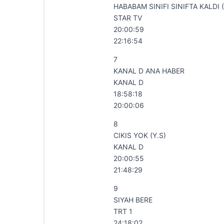
HABABAM SINIFI SINIFTA KALDI (
STAR TV
20:00:59
22:16:54
7
KANAL D ANA HABER
KANAL D
18:58:18
20:00:06
8
CIKIS YOK (Y.S)
KANAL D
20:00:55
21:48:29
9
SIYAH BERE
TRT 1
24:18:02