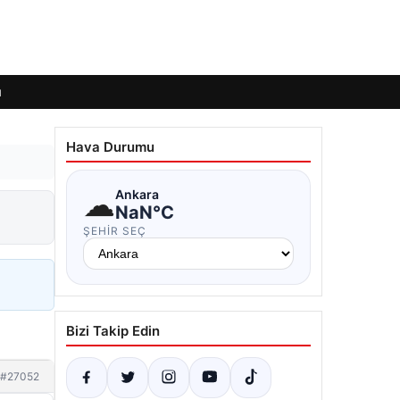
ı
Hava Durumu
☁
Ankara
NaN°C
ŞEHIR SEÇ
Bizi Takip Edin
#27052