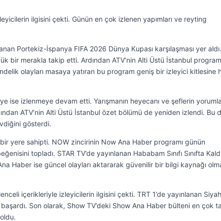
yicilerin ilgisini çekti. Günün en çok izlenen yapımları ve reyting
lanan Portekiz-İspanya FIFA 2026 Dünya Kupası karşılaşması yer aldı
k bir merakla takip etti. Ardından ATV’nin Alti Üstü İstanbul program
ndelik olayları masaya yatıran bu program geniş bir izleyici kitlesine 
e ise izlenmeye devam etti. Yarışmanın heyecanı ve şeflerin yorumla
rdından ATV’nin Alti Üstü İstanbul özet bölümü de yeniden izlendi. Bu 
vdiğini gösterdi.
 bir yere sahipti. NOW zincirinin Now Ana Haber programı günün
n beğenisini topladı. STAR TV’de yayınlanan Hababam Sınıfı Sınıfta Kaldı
 Ana Haber ise güncel olayları aktararak güvenilir bir bilgi kaynağı ol
celi içerikleriyle izleyicilerin ilgisini çekti. TRT 1’de yayınlanan Siya
eyi başardı. Son olarak, Show TV’deki Show Ana Haber bülteni en çok t
oldu.