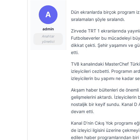
Dün ekranlarda birçok program izle
A
sıralamaları şöyle sıralandı.
admin
Zirvede TRT 1 ekranlarında yayın
Anahtar
Futbolseverler bu mücadeleyi büyü
yönetici
dikkat çekti. Şehir yaşamını ve gü
etti.
TV8 kanalındaki MasterChef Türkiy
izleyicileri cezbetti. Programın a
izleyicilerin bu yapımı ne kadar se
Akşam haber bültenleri de önemli
gelişmelerini aktardı. İzleyicileri
nostaljik bir keyif sundu. Kanal D
devam etti.
Kanal D’nin Cıkış Yok programı eğlen
de izleyici ilgisini üzerine çekm
edilen haber programlarından biri 