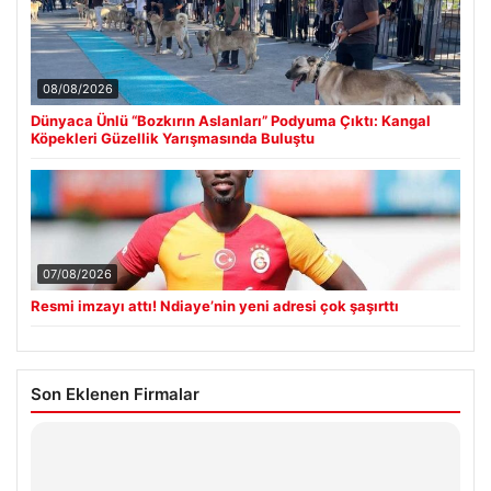
08/08/2026
Dünyaca Ünlü “Bozkırın Aslanları” Podyuma Çıktı: Kangal
Köpekleri Güzellik Yarışmasında Buluştu
07/08/2026
Resmi imzayı attı! Ndiaye’nin yeni adresi çok şaşırttı
Son Eklenen Firmalar