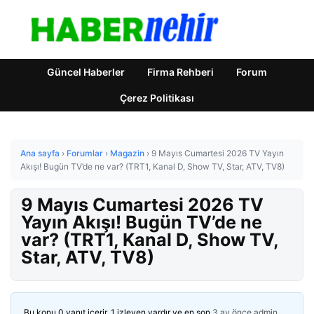
Güncel Haberler
Firma Rehberi
Forum
Çerez Politikası
Ana sayfa
›
Forumlar
›
Magazin
›
9 Mayıs Cumartesi 2026 TV Yayın
Akışı! Bugün TV’de ne var? (TRT1, Kanal D, Show TV, Star, ATV, TV8)
9 Mayıs Cumartesi 2026 TV
Yayın Akışı! Bugün TV’de ne
var? (TRT1, Kanal D, Show TV,
Star, ATV, TV8)
Bu konu 0 yanıt içerir, 1 izleyen vardır ve en son
3 ay önce
admin