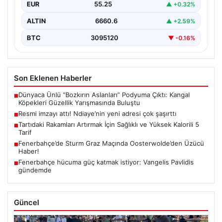
EUR
55.25
▲ +0.32%
ALTIN
6660.6
▲ +2.59%
BTC
3095120
▼ -0.16%
Son Eklenen Haberler
Dünyaca Ünlü “Bozkırın Aslanları” Podyuma Çıktı: Kangal
■
Köpekleri Güzellik Yarışmasında Buluştu
Resmi imzayı attı! Ndiaye’nin yeni adresi çok şaşırttı
■
Tartıdaki Rakamları Artırmak İçin Sağlıklı ve Yüksek Kalorili 5
■
Tarif
Fenerbahçe’de Sturm Graz Maçında Oosterwolde’den Üzücü
■
Haber!
Fenerbahçe hücuma güç katmak istiyor: Vangelis Pavlidis
■
gündemde
Güncel