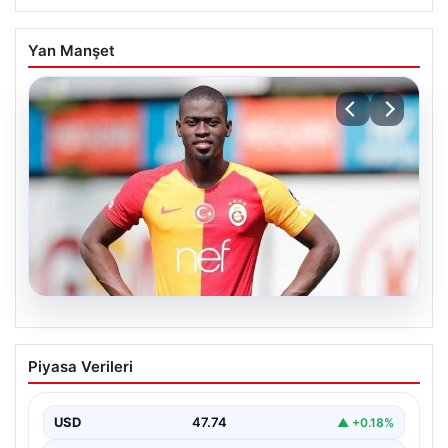
Yan Manşet
07.08.2026
Resmi imzayı attı! Ndiaye’nin yeni
Piyasa Verileri
adresi çok şaşırttı
USD
47.74
▲ +0.18%