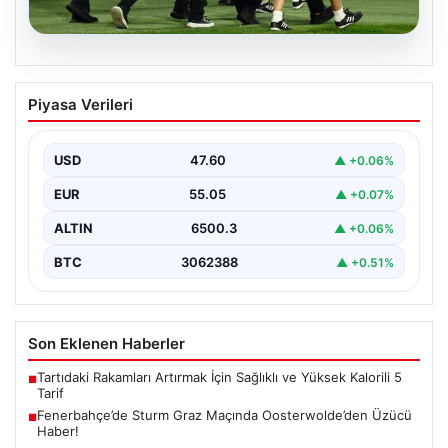
05.08.2026
Fenerbahçe’de Sturm Graz Maçında
Piyasa Verileri
Oosterwolde’den Üzücü Haber!
Fenerbahçe, Şampiyonlar Ligi 3. ön eleme turunda
Almanya temsilcisi Sturm Graz'ı evinde ağırladı.
USD
47.60
▲ +0.06%
Mücadele…
EUR
55.05
▲ +0.07%
ALTIN
6500.3
▲ +0.06%
BTC
3062388
▲ +0.51%
Son Eklenen Haberler
Tartıdaki Rakamları Artırmak İçin Sağlıklı ve Yüksek Kalorili 5
■
Tarif
Fenerbahçe’de Sturm Graz Maçında Oosterwolde’den Üzücü
■
Haber!