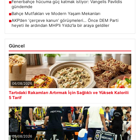
Fenerbahçe hücuma güç katmak istiyor: Vangelis Pavlidis
■
gündemde
Bahçe Mutfakları ve Modern Yaşam Mekanları
■
AKP’den ‘çerçeve kanun’ görüşmeleri… Önce DEM Parti
■
heyeti ile ardından MHP’li Yıldız’la bir araya geldiler
Güncel
06/08/2026
Tartıdaki Rakamları Artırmak İçin Sağlıklı ve Yüksek Kalorili
5 Tarif
05/08/2026