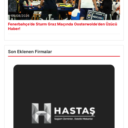
05/08/2026
Fenerbahçe’de Sturm Graz Maçında Oosterwolde’den Üzücü
Haber!
Son Eklenen Firmalar