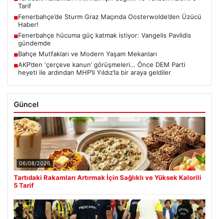
Tarif
Fenerbahçe’de Sturm Graz Maçında Oosterwolde’den Üzücü
■
Haber!
Fenerbahçe hücuma güç katmak istiyor: Vangelis Pavlidis
■
gündemde
Bahçe Mutfakları ve Modern Yaşam Mekanları
■
AKP’den ‘çerçeve kanun’ görüşmeleri… Önce DEM Parti
■
heyeti ile ardından MHP’li Yıldız’la bir araya geldiler
Güncel
06/08/2026
Tartıdaki Rakamları Artırmak İçin Sağlıklı ve Yüksek Kalorili
5 Tarif