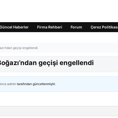
Güncel Haberler
Firma Rehberi
Forum
Çerez Politikas
zı’ndan geçişi engellendi
oğazı’ndan geçişi engellendi
 önce
admin
tarafından güncellenmiştir.