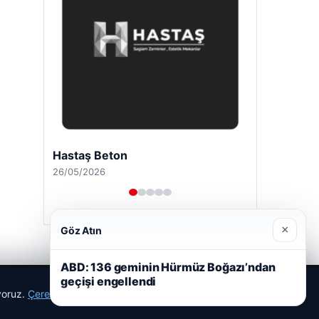
Hastaş Beton
26/05/2026
×
Göz Atın
ABD: 136 geminin Hürmüz Boğazı’ndan
geçişi engellendi
ıyoruz.
Çerez Politikamız
Reddet
Kabul Et