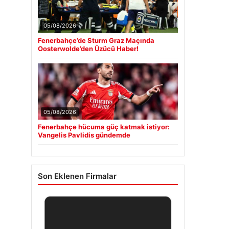
05/08/2026
Fenerbahçe’de Sturm Graz Maçında
Oosterwolde’den Üzücü Haber!
05/08/2026
Fenerbahçe hücuma güç katmak istiyor:
Vangelis Pavlidis gündemde
Son Eklenen Firmalar