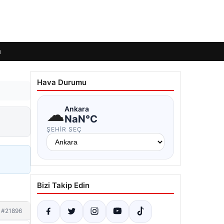
ı
Hava Durumu
☁
Ankara
NaN°C
ŞEHIR SEÇ
Bizi Takip Edin
#21896