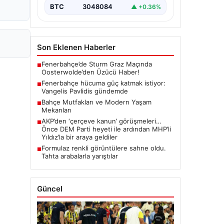
BTC
3048084
▲ +0.36%
Son Eklenen Haberler
Fenerbahçe’de Sturm Graz Maçında
■
Oosterwolde’den Üzücü Haber!
Fenerbahçe hücuma güç katmak istiyor:
■
Vangelis Pavlidis gündemde
Bahçe Mutfakları ve Modern Yaşam
■
Mekanları
AKP’den ‘çerçeve kanun’ görüşmeleri…
■
Önce DEM Parti heyeti ile ardından MHP’li
Yıldız’la bir araya geldiler
Formulaz renkli görüntülere sahne oldu.
■
Tahta arabalarla yarıştılar
Güncel