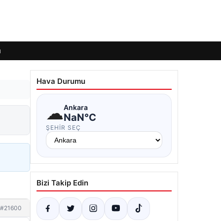
ı
Hava Durumu
☁
Ankara
NaN°C
ŞEHIR SEÇ
Bizi Takip Edin
#21600