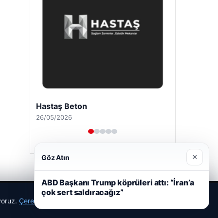
Hastaş Beton
26/05/2026
×
Göz Atın
ABD Başkanı Trump köprüleri attı: “İran’a
çok sert saldıracağız”
ıyoruz.
Çerez Politikamız
Reddet
Kabul Et