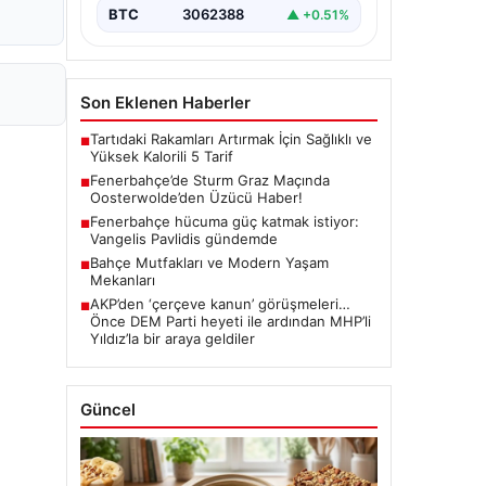
BTC
3062388
▲ +0.51%
Son Eklenen Haberler
Tartıdaki Rakamları Artırmak İçin Sağlıklı ve
■
Yüksek Kalorili 5 Tarif
Fenerbahçe’de Sturm Graz Maçında
■
Oosterwolde’den Üzücü Haber!
Fenerbahçe hücuma güç katmak istiyor:
■
Vangelis Pavlidis gündemde
Bahçe Mutfakları ve Modern Yaşam
■
Mekanları
AKP’den ‘çerçeve kanun’ görüşmeleri…
■
Önce DEM Parti heyeti ile ardından MHP’li
Yıldız’la bir araya geldiler
Güncel