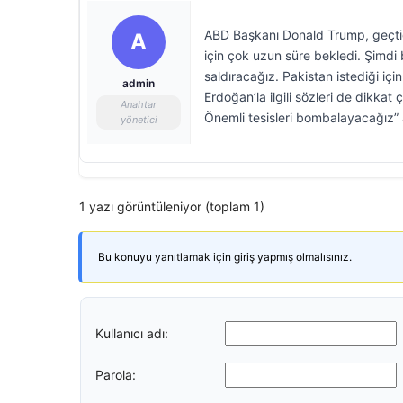
ABD Başkanı Donald Trump, geçtiğ
A
için çok uzun süre bekledi. Şimdi 
saldıracağız. Pakistan istediği iç
admin
Erdoğan’la ilgili sözleri de dikk
Anahtar
Önemli tesisleri bombalayacağız” 
yönetici
1 yazı görüntüleniyor (toplam 1)
Bu konuyu yanıtlamak için giriş yapmış olmalısınız.
Kullanıcı adı:
Parola: