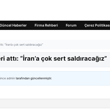
Güncel Haberler
Firma Rehberi
Forum
Çerez Politikas
ı: “İran’a çok sert saldıracağız”
attı: “İran’a çok sert saldıracağız”
 önce
admin
tarafından güncellenmiştir.