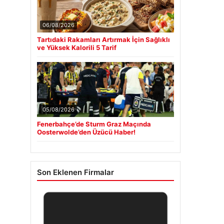
06/08/2026
Tartıdaki Rakamları Artırmak İçin Sağlıklı
ve Yüksek Kalorili 5 Tarif
05/08/2026
Fenerbahçe’de Sturm Graz Maçında
Oosterwolde’den Üzücü Haber!
Son Eklenen Firmalar