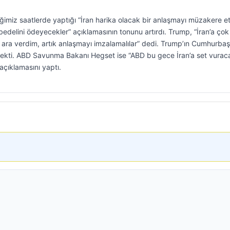
imiz saatlerde yaptığı “İran harika olacak bir anlaşmayı müzakere 
bedelini ödeyecekler” açıklamasının tonunu artırdı. Trump, “İran’a çok
in ara verdim, artık anlaşmayı imzalamalılar” dedi. Trump’ın Cumhurba
at çekti. ABD Savunma Bakanı Hegset ise “ABD bu gece İran’a set vurac
açıklamasını yaptı.