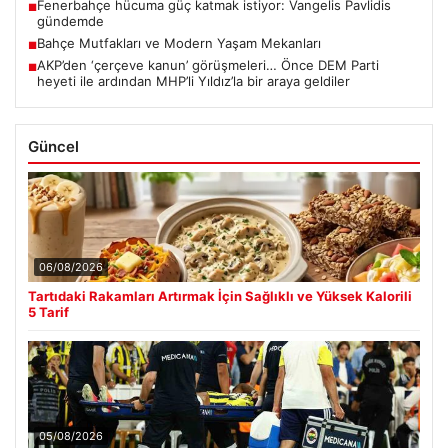
Fenerbahçe hücuma güç katmak istiyor: Vangelis Pavlidis
■
gündemde
Bahçe Mutfakları ve Modern Yaşam Mekanları
■
AKP’den ‘çerçeve kanun’ görüşmeleri… Önce DEM Parti
■
heyeti ile ardından MHP’li Yıldız’la bir araya geldiler
Güncel
06/08/2026
Tartıdaki Rakamları Artırmak İçin Sağlıklı ve Yüksek Kalorili
5 Tarif
05/08/2026