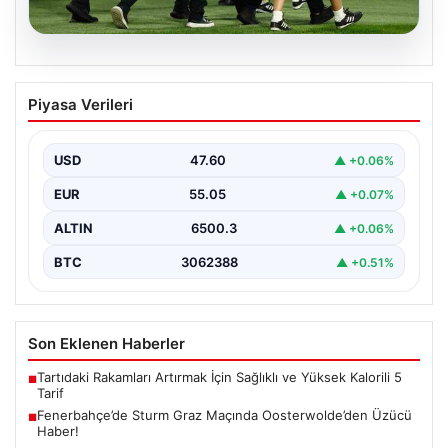
05.08.2026
Fenerbahçe’de Sturm Graz Maçında
Piyasa Verileri
Oosterwolde’den Üzücü Haber!
Fenerbahçe, Şampiyonlar Ligi 3. ön eleme turunda
Almanya temsilcisi Sturm Graz'ı evinde ağırladı.
USD
47.60
▲ +0.06%
Mücadele…
EUR
55.05
▲ +0.07%
ALTIN
6500.3
▲ +0.06%
BTC
3062388
▲ +0.51%
Son Eklenen Haberler
Tartıdaki Rakamları Artırmak İçin Sağlıklı ve Yüksek Kalorili 5
■
Tarif
Fenerbahçe’de Sturm Graz Maçında Oosterwolde’den Üzücü
■
Haber!