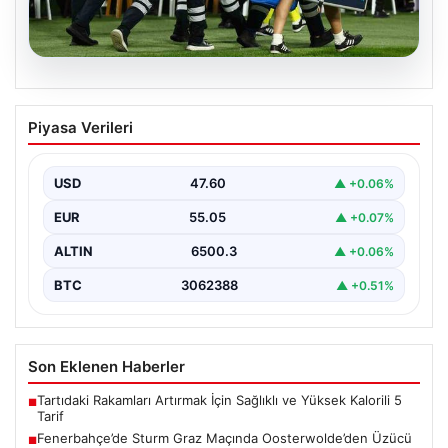
05.08.2026
Fenerbahçe’de Sturm Graz Maçında
Piyasa Verileri
Oosterwolde’den Üzücü Haber!
Fenerbahçe, Şampiyonlar Ligi 3. ön eleme turunda
Almanya temsilcisi Sturm Graz'ı evinde ağırladı.
USD
47.60
▲ +0.06%
Mücadele…
EUR
55.05
▲ +0.07%
ALTIN
6500.3
▲ +0.06%
BTC
3062388
▲ +0.51%
Son Eklenen Haberler
Tartıdaki Rakamları Artırmak İçin Sağlıklı ve Yüksek Kalorili 5
■
Tarif
Fenerbahçe’de Sturm Graz Maçında Oosterwolde’den Üzücü
■