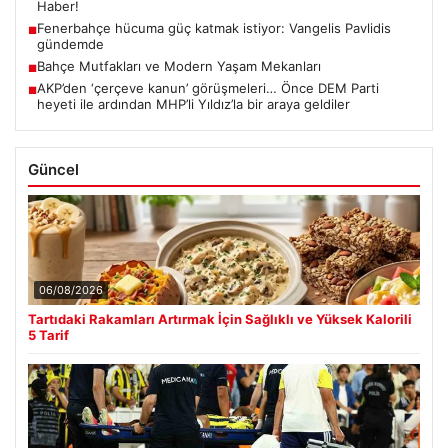
Haber!
Fenerbahçe hücuma güç katmak istiyor: Vangelis Pavlidis
■
gündemde
Bahçe Mutfakları ve Modern Yaşam Mekanları
■
AKP’den ‘çerçeve kanun’ görüşmeleri… Önce DEM Parti
■
heyeti ile ardından MHP’li Yıldız’la bir araya geldiler
Güncel
06/08/2026
Tartıdaki Rakamları Artırmak İçin Sağlıklı ve Yüksek Kalorili
5 Tarif