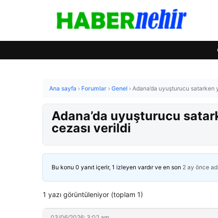
Ana sayfa
›
Forumlar
›
Genel
›
Adana’da uyuşturucu satarken ya
Adana’da uyuşturucu satark
cezası verildi
Bu konu 0 yanıt içerir, 1 izleyen vardır ve en son
2 ay önce
ad
1 yazı görüntüleniyor (toplam 1)
03/06/2026: 3:02 am