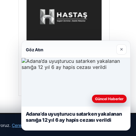
×
Göz Atın
Prenses Night Club
29/04/2026
Güncel Haberler
Adana’da uyuşturucu satarken yakalanan
sanığa 12 yıl 6 ay hapis cezası verildi
ıyoruz.
Çerez Politikamız
Reddet
Kabul Et