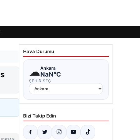
ı
Hava Durumu
☁
Ankara
is
NaN°C
ŞEHIR SEÇ
Bizi Takip Edin
#19749