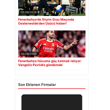
05/08/2026
Fenerbahçe’de Sturm Graz Maçında
Oosterwolde’den Üzücü Haber!
05/08/2026
Fenerbahçe hücuma güç katmak istiyor:
Vangelis Pavlidis gündemde
Son Eklenen Firmalar