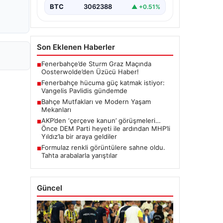
BTC
3062388
▲ +0.51%
Son Eklenen Haberler
Fenerbahçe’de Sturm Graz Maçında
■
Oosterwolde’den Üzücü Haber!
Fenerbahçe hücuma güç katmak istiyor:
■
Vangelis Pavlidis gündemde
Bahçe Mutfakları ve Modern Yaşam
■
Mekanları
AKP’den ‘çerçeve kanun’ görüşmeleri…
■
Önce DEM Parti heyeti ile ardından MHP’li
Yıldız’la bir araya geldiler
Formulaz renkli görüntülere sahne oldu.
■
Tahta arabalarla yarıştılar
Güncel