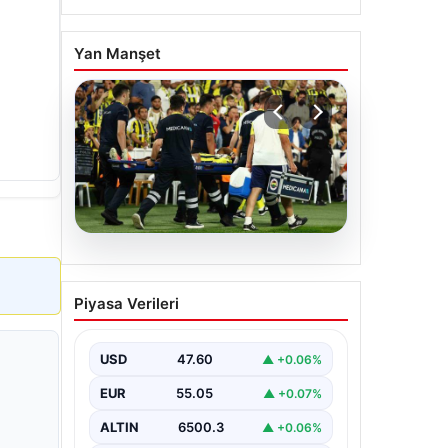
Yan Manşet
05.08.2026
Fenerbahçe’de Sturm
Piyasa Verileri
Graz Maçında
Oosterwolde’den Üzücü
Haber!
USD
47.60
▲ +0.06%
Fenerbahçe, Şampiyonlar Ligi 3. ön
EUR
55.05
▲ +0.07%
eleme turunda Almanya temsilcisi
Sturm Graz'ı evinde ağırladı.
ALTIN
6500.3
▲ +0.06%
Mücadele…