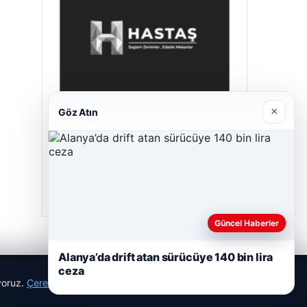
×
Göz Atın
Prenses Night Club
29/04/2026
Güncel Haberler
Alanya’da drift atan sürücüye 140 bin lira
ceza
ıyoruz.
Çerez Politikamız
Reddet
Kabul Et