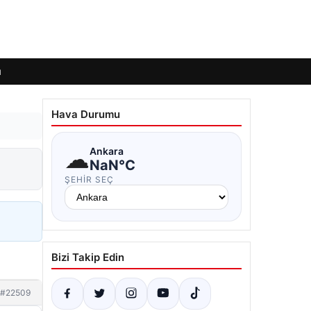
ı
Hava Durumu
☁
Ankara
NaN°C
ŞEHIR SEÇ
Bizi Takip Edin
#22509