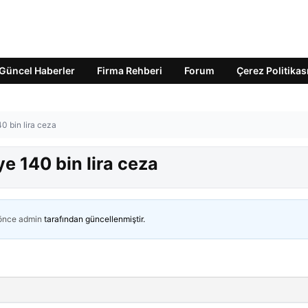
Güncel Haberler
Firma Rehberi
Forum
Çerez Politikas
0 bin lira ceza
e 140 bin lira ceza
 önce
admin
tarafından güncellenmiştir.