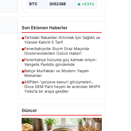
BTC
3062388
▲ +0.51%
Son Eklenen Haberler
Tartıdaki Rakamları Artırmak İçin Sağlıklı ve
■
Yüksek Kalorili 5 Tarif
Fenerbahçe’de Sturm Graz Maçında
■
Oosterwolde’den Üzücü Haber!
Fenerbahçe hücuma güç katmak istiyor:
■
Vangelis Pavlidis gündemde
Bahçe Mutfakları ve Modern Yaşam
■
Mekanları
AKP’den ‘çerçeve kanun’ görüşmeleri…
■
Önce DEM Parti heyeti ile ardından MHP’li
Yıldız’la bir araya geldiler
Güncel