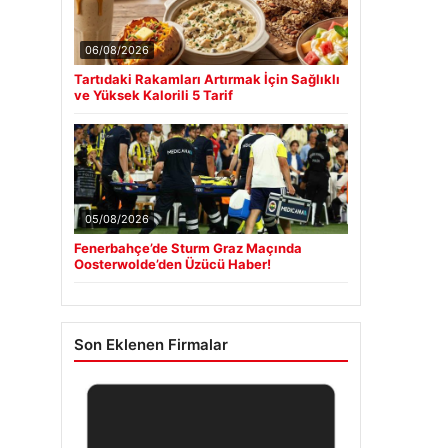
06/08/2026
Tartıdaki Rakamları Artırmak İçin Sağlıklı
ve Yüksek Kalorili 5 Tarif
05/08/2026
Fenerbahçe’de Sturm Graz Maçında
Oosterwolde’den Üzücü Haber!
Son Eklenen Firmalar