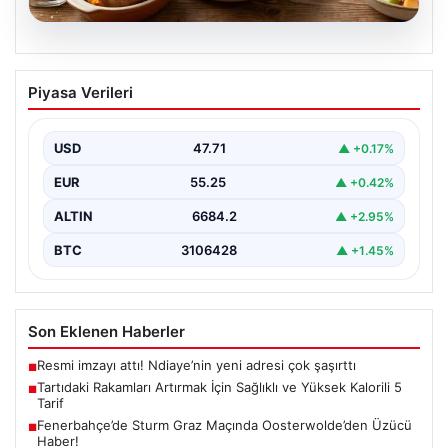
06.08.2026
Tartıdaki Rakamları Artırmak İçin
Piyasa Verileri
Sağlıklı ve Yüksek Kalorili 5 Tarif
Kilo alma yolculuğunda, mideyi aşırı doldurma ve
rahatsızlık hissi yaratmadan, dengeli ve kalori
USD
47.71
▲ +0.17%
açısından…
EUR
55.25
▲ +0.42%
ALTIN
6684.2
▲ +2.95%
BTC
3106428
▲ +1.45%
Son Eklenen Haberler
Resmi imzayı attı! Ndiaye’nin yeni adresi çok şaşırttı
■
Tartıdaki Rakamları Artırmak İçin Sağlıklı ve Yüksek Kalorili 5
■
Tarif
Fenerbahçe’de Sturm Graz Maçında Oosterwolde’den Üzücü
■
Haber!