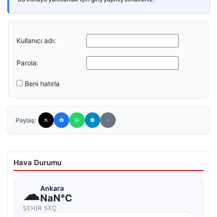
Kullanıcı adı:
Parola:
Beni hatırla
Paylaş:
Hava Durumu
☁
Ankara
NaN°C
ŞEHIR SEÇ