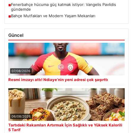
Fenerbahçe hücuma güç katmak istiyor: Vangelis Pavlidis
■
gündemde
Bahçe Mutfakları ve Modern Yaşam Mekanları
■
Güncel
07/08/2026
Resmi imzayı attı! Ndiaye’nin yeni adresi çok şaşırttı
06/08/2026
Tartıdaki Rakamları Artırmak İçin Sağlıklı ve Yüksek Kalorili
5 Tarif