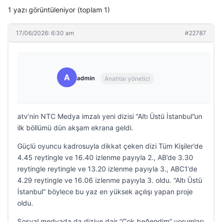
1 yazı görüntüleniyor (toplam 1)
17/06/2026: 6:30 am
#22787
A
admin
Anahtar yönetici
atv’nin NTC Medya imzalı yeni dizisi “Altı Üstü İstanbul”un
ilk böllümü dün akşam ekrana geldi.
Güçlü oyuncu kadrosuyla dikkat çeken dizi Tüm Kişiler’de
4.45 reytingle ve 16.40 izlenme payıyla 2., AB’de 3.30
reytingle reytingle ve 13.20 izlenme payıyla 3., ABC1’de
4.29 reytingle ve 16.06 izlenme payıyla 3. oldu. “Altı Üstü
İstanbul” böylece bu yaz en yüksek açılışı yapan proje
oldu.
Sosyal medyada da diziye dair “Çok beğendim” yorumları