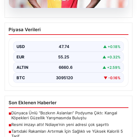
07.08.2026
Resmi imzayı attı! Ndiaye’nin yeni
Piyasa Verileri
adresi çok şaşırttı
USD
47.74
▲ +0.18%
EUR
55.25
▲ +0.32%
ALTIN
6660.6
▲ +2.59%
BTC
3095120
▼ -0.16%
Son Eklenen Haberler
Dünyaca Ünlü “Bozkırın Aslanları” Podyuma Çıktı: Kangal
■
Köpekleri Güzellik Yarışmasında Buluştu
Resmi imzayı attı! Ndiaye’nin yeni adresi çok şaşırttı
■
Tartıdaki Rakamları Artırmak İçin Sağlıklı ve Yüksek Kalorili 5
■
Tarif