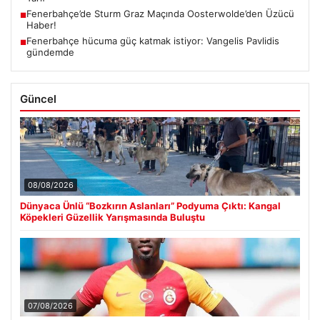
Fenerbahçe’de Sturm Graz Maçında Oosterwolde’den Üzücü
■
Haber!
Fenerbahçe hücuma güç katmak istiyor: Vangelis Pavlidis
■
gündemde
Güncel
08/08/2026
Dünyaca Ünlü “Bozkırın Aslanları” Podyuma Çıktı: Kangal
Köpekleri Güzellik Yarışmasında Buluştu
07/08/2026