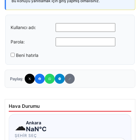
Bu konuyu yanıtlamak için giriş yapmış olmalısınız.
Kullanıcı adı:
Parola:
Beni hatırla
Paylaş:
Hava Durumu
☁
Ankara
NaN°C
ŞEHIR SEÇ