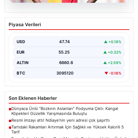
07.08.2026
Resmi imzayı attı! Ndiaye’nin yeni
Piyasa Verileri
adresi çok şaşırttı
USD
47.74
▲ +0.18%
EUR
55.25
▲ +0.32%
ALTIN
6660.6
▲ +2.59%
BTC
3095120
▼ -0.16%
Son Eklenen Haberler
Dünyaca Ünlü “Bozkırın Aslanları” Podyuma Çıktı: Kangal
■
Köpekleri Güzellik Yarışmasında Buluştu
Resmi imzayı attı! Ndiaye’nin yeni adresi çok şaşırttı
■
Tartıdaki Rakamları Artırmak İçin Sağlıklı ve Yüksek Kalorili 5
■
Tarif