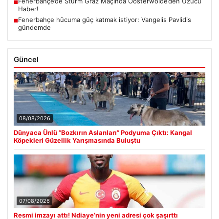
Fenerbahçe’de Sturm Graz Maçında Oosterwolde’den Üzücü
■
Haber!
Fenerbahçe hücuma güç katmak istiyor: Vangelis Pavlidis
■
gündemde
Güncel
08/08/2026
Dünyaca Ünlü “Bozkırın Aslanları” Podyuma Çıktı: Kangal
Köpekleri Güzellik Yarışmasında Buluştu
07/08/2026
Resmi imzayı attı! Ndiaye’nin yeni adresi çok şaşırttı