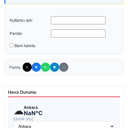
Kullanıcı adı:
Parola:
Beni hatırla
Paylaş:
Hava Durumu
☁
Ankara
NaN°C
ŞEHIR SEÇ