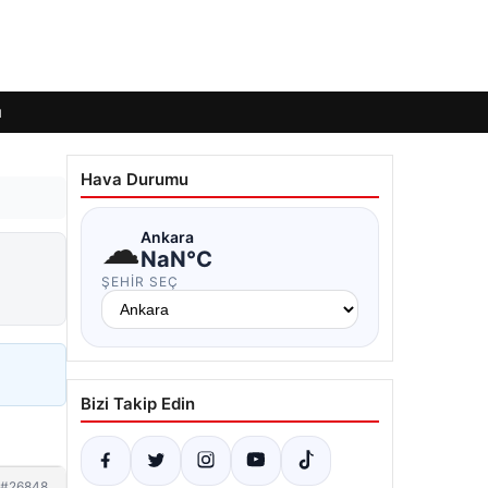
ı
Hava Durumu
☁
Ankara
NaN°C
ŞEHIR SEÇ
Bizi Takip Edin
#26848