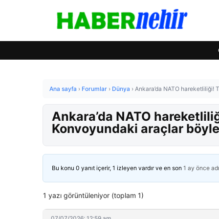
Ana sayfa
›
Forumlar
›
Dünya
›
Ankara’da NATO hareketliliği! 
Ankara’da NATO hareketliliğ
Konvoyundaki araçlar böyle
Bu konu 0 yanıt içerir, 1 izleyen vardır ve en son
1 ay önce
ad
1 yazı görüntüleniyor (toplam 1)
07/07/2026: 12:59 am