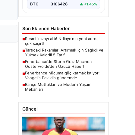
BTC
3106428
▲ +1.45%
Son Eklenen Haberler
Resmi imzayı attı! Ndiaye’nin yeni adresi
■
çok şaşırttı
Tartıdaki Rakamları Artırmak İçin Sağlıklı ve
■
Yüksek Kalorili 5 Tarif
Fenerbahçe’de Sturm Graz Maçında
■
Oosterwolde’den Üzücü Haber!
Fenerbahçe hücuma güç katmak istiyor:
■
Vangelis Pavlidis gündemde
Bahçe Mutfakları ve Modern Yaşam
■
Mekanları
Güncel