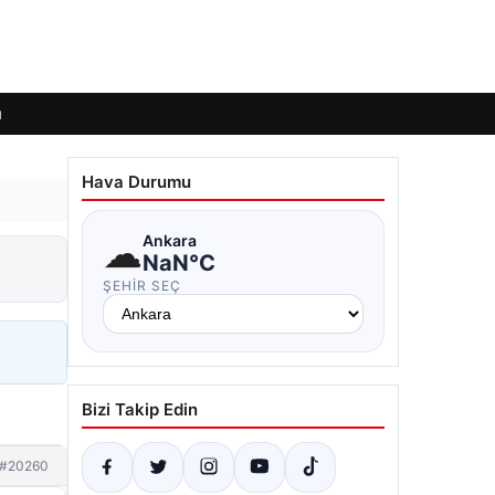
ı
Hava Durumu
☁
Ankara
NaN°C
ŞEHIR SEÇ
Bizi Takip Edin
#20260