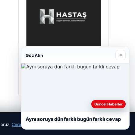
×
Göz Atın
Prenses Night Club
29/04/2026
Güncel Haberler
Aynı soruya dün farklı bugün farklı cevap
ıyoruz.
Çerez Politikamız
Reddet
Kabul Et