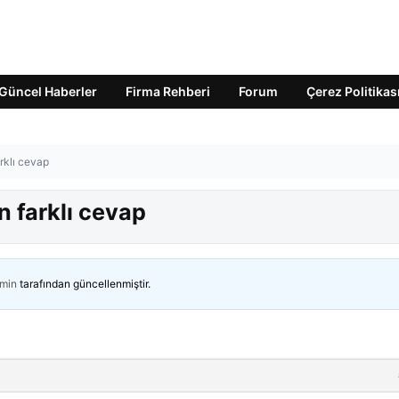
Güncel Haberler
Firma Rehberi
Forum
Çerez Politikas
rklı cevap
n farklı cevap
min
tarafından güncellenmiştir.