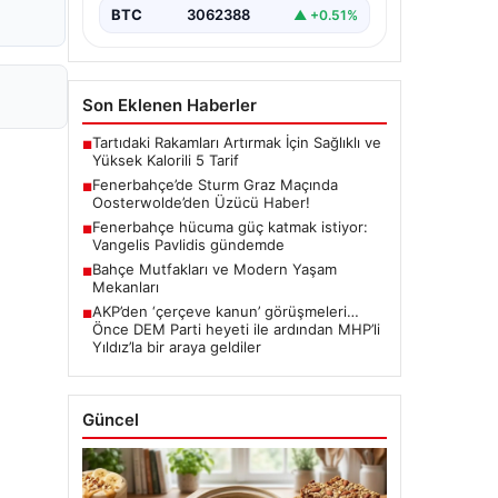
BTC
3062388
▲ +0.51%
Son Eklenen Haberler
Tartıdaki Rakamları Artırmak İçin Sağlıklı ve
■
Yüksek Kalorili 5 Tarif
Fenerbahçe’de Sturm Graz Maçında
■
Oosterwolde’den Üzücü Haber!
Fenerbahçe hücuma güç katmak istiyor:
■
Vangelis Pavlidis gündemde
Bahçe Mutfakları ve Modern Yaşam
■
Mekanları
AKP’den ‘çerçeve kanun’ görüşmeleri…
■
Önce DEM Parti heyeti ile ardından MHP’li
Yıldız’la bir araya geldiler
Güncel