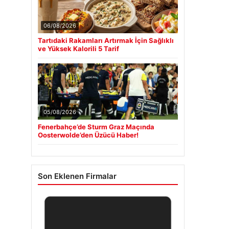
06/08/2026
Tartıdaki Rakamları Artırmak İçin Sağlıklı
ve Yüksek Kalorili 5 Tarif
05/08/2026
Fenerbahçe’de Sturm Graz Maçında
Oosterwolde’den Üzücü Haber!
Son Eklenen Firmalar