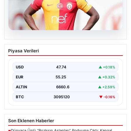
07.08.2026
Resmi imzayı attı! Ndiaye’nin yeni
Piyasa Verileri
adresi çok şaşırttı
USD
47.74
▲ +0.18%
EUR
55.25
▲ +0.32%
ALTIN
6660.6
▲ +2.59%
BTC
3095120
▼ -0.16%
Son Eklenen Haberler
Dünyaca Ünlü “Bozkırın Aslanları” Podyuma Çıktı: Kangal