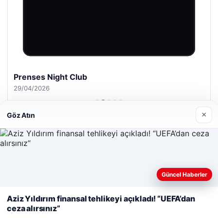
Prenses Night Club
29/04/2026
×
Göz Atın
© 2026 Haber Nehir
Web sitemizi nasıl kullandığınızı daha iyi anlayabilmek,
Güncel Haberler
Sponspor Bağlantılar:
deneyiminizi kişiselleştirmek ve geliştirmek amacıyla çerezler
leri
betcio
gaziantep escort
gaziantep escort
gaziantep escort
gaziantep escort
gaziantep escort
kullanıyoruz.
Çerez Politikamız
Aziz Yıldırım finansal tehlikeyi açıkladı! “UEFA’dan
ceza alırsınız”
Reddet
Kabul Et