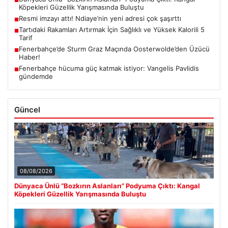
■
Köpekleri Güzellik Yarışmasında Buluştu
Resmi imzayı attı! Ndiaye’nin yeni adresi çok şaşırttı
■
Tartıdaki Rakamları Artırmak İçin Sağlıklı ve Yüksek Kalorili 5
■
Tarif
Fenerbahçe’de Sturm Graz Maçında Oosterwolde’den Üzücü
■
Haber!
Fenerbahçe hücuma güç katmak istiyor: Vangelis Pavlidis
■
gündemde
Güncel
08/08/2026
Dünyaca Ünlü “Bozkırın Aslanları” Podyuma Çıktı: Kangal
Köpekleri Güzellik Yarışmasında Buluştu