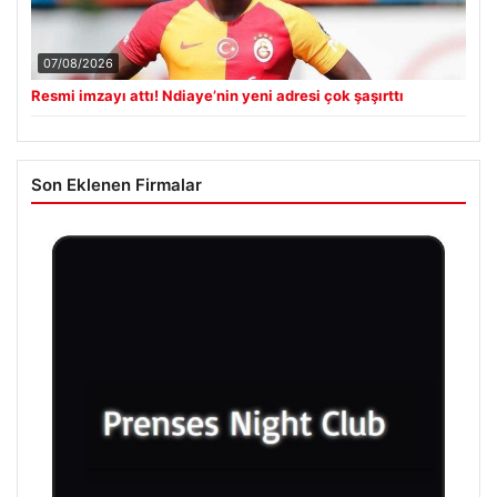
07/08/2026
Resmi imzayı attı! Ndiaye’nin yeni adresi çok şaşırttı
Son Eklenen Firmalar