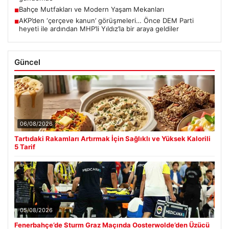
Bahçe Mutfakları ve Modern Yaşam Mekanları
■
AKP’den ‘çerçeve kanun’ görüşmeleri… Önce DEM Parti
■
heyeti ile ardından MHP’li Yıldız’la bir araya geldiler
Güncel
06/08/2026
Tartıdaki Rakamları Artırmak İçin Sağlıklı ve Yüksek Kalorili
5 Tarif
05/08/2026
Fenerbahçe’de Sturm Graz Maçında Oosterwolde’den Üzücü