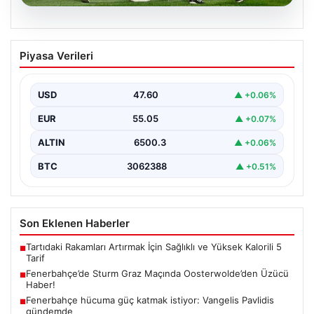
05.08.2026
Fenerbahçe’de Sturm Graz Maçında
Piyasa Verileri
Oosterwolde’den Üzücü Haber!
Fenerbahçe, Şampiyonlar Ligi 3. ön eleme turunda
Almanya temsilcisi Sturm Graz'ı evinde ağırladı.
USD
47.60
▲ +0.06%
Mücadele…
EUR
55.05
▲ +0.07%
ALTIN
6500.3
▲ +0.06%
BTC
3062388
▲ +0.51%
Son Eklenen Haberler
Tartıdaki Rakamları Artırmak İçin Sağlıklı ve Yüksek Kalorili 5
■
Tarif
Fenerbahçe’de Sturm Graz Maçında Oosterwolde’den Üzücü
■
Haber!
Fenerbahçe hücuma güç katmak istiyor: Vangelis Pavlidis
■
gündemde