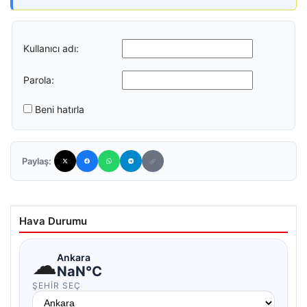
Kullanıcı adı:
Parola:
Beni hatırla
Paylaş:
Hava Durumu
☁
Ankara
NaN°C
ŞEHIR SEÇ