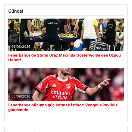
Güncel
05/08/2026
Fenerbahçe’de Sturm Graz Maçında Oosterwolde’den Üzücü
Haber!
05/08/2026
Fenerbahçe hücuma güç katmak istiyor: Vangelis Pavlidis
gündemde