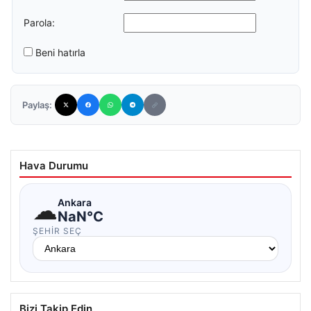
Parola:
Beni hatırla
Paylaş:
Hava Durumu
☁
Ankara
NaN°C
ŞEHIR SEÇ
Bizi Takip Edin