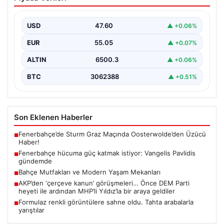
istiyor: Vangelis Pavlidis gündemde
Yeni sezon hazırlıklarını sürdüren Fenerbahçe, gol
sorununun çözümü için farklı alternatifleri masaya
USD
47.60
▲ +0.06%
yatırıyor. Sarı-lacivertli…
EUR
55.05
▲ +0.07%
ALTIN
6500.3
▲ +0.06%
BTC
3062388
▲ +0.51%
Son Eklenen Haberler
Fenerbahçe’de Sturm Graz Maçında Oosterwolde’den Üzücü
■
Haber!
Fenerbahçe hücuma güç katmak istiyor: Vangelis Pavlidis
■
gündemde
Bahçe Mutfakları ve Modern Yaşam Mekanları
■
AKP’den ‘çerçeve kanun’ görüşmeleri… Önce DEM Parti
■
heyeti ile ardından MHP’li Yıldız’la bir araya geldiler
Formulaz renkli görüntülere sahne oldu. Tahta arabalarla
■
yarıştılar