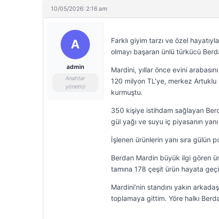
10/05/2026: 2:16 am
Farklı giyim tarzı ve özel hayatı
A
olmayı başaran ünlü türkücü Berda
admin
Mardini, yıllar önce evini arabas
Anahtar
120 milyon TL’ye, merkez Artuklu i
yönetici
kurmuştu.
350 kişiye istihdam sağlayan Berd
gül yağı ve suyu iç piyasanın yanı 
İşlenen ürünlerin yanı sıra gülün 
Berdan Mardin büyük ilgi gören ür
tamına 178 çeşit ürün hayata geçi
Mardini’nin standını yakın arkadaş
toplamaya gittim. Yöre halkı Berda