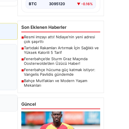
BTC
3095120
▼ -0.16%
Son Eklenen Haberler
Resmi imzayı attı! Ndiaye’nin yeni adresi
■
çok şaşırttı
Tartıdaki Rakamları Artırmak İçin Sağlıklı ve
■
Yüksek Kalorili 5 Tarif
Fenerbahçe’de Sturm Graz Maçında
■
Oosterwolde’den Üzücü Haber!
Fenerbahçe hücuma güç katmak istiyor:
■
Vangelis Pavlidis gündemde
Bahçe Mutfakları ve Modern Yaşam
■
Mekanları
Güncel