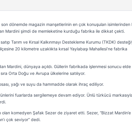
yla son dönemde magazin manşetlerinin en çok konuşulan isimlerinden b
n Mardini şimdi de memleketine kurduğu fabrika ile dikkat çekti.
ını satıp Tarım ve Kırsal Kalkınmayı Destekleme Kurumu (TKDK) desteği
lçesine 20 kilometre uzaklıkta kırsal Yaylabaşı Mahallesi’ne fabrika
an Mardini, dünyaya açıldı. Güllerin fabrikada işlenmesi sonucu elde 
sıra Orta Doğu ve Avrupa ülkelerine satılıyor.
posası, yağı ve suyu da hammadde olarak ihraç ediliyor.
ünlerini fuarlarda sergilemeye devam ediyor. Ünlü türkücü markasıyl
rdi.
ı olan komedyen Şafak Sezer de ziyaret etti. Sezer, “Bizzat Mardin’e
n’ı çok seviyor” dedi.