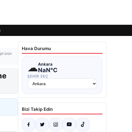
ı
Hava Durumu
şit ürün
☁
Ankara
NaN°C
ne
ŞEHIR SEÇ
Bizi Takip Edin