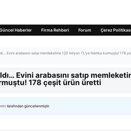
Güncel Haberler
Firma Rehberi
Forum
Çerez Politikas
ı… Evini arabasını satıp memleketine 120 milyon TL’ye fabrika kurmuştu! 178 çe
ldı… Evini arabasını satıp memleketi
rmuştu! 178 çeşit ürün üretti
min
tarafından güncellenmiştir.