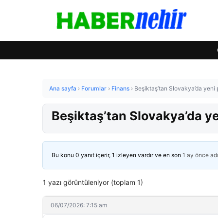
Ana sayfa
›
Forumlar
›
Finans
›
Beşiktaş’tan Slovakya’da yeni p
Beşiktaş’tan Slovakya’da yen
Bu konu 0 yanıt içerir, 1 izleyen vardır ve en son
1 ay önce
ad
1 yazı görüntüleniyor (toplam 1)
06/07/2026: 7:15 am