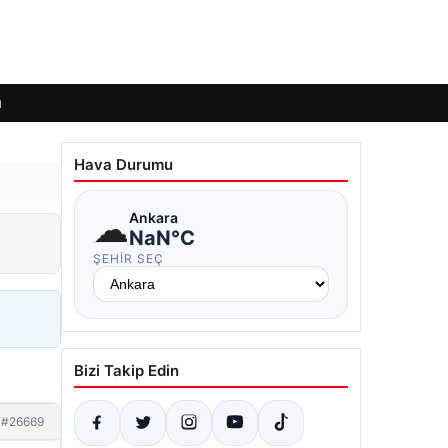
ı
Hava Durumu
☁
Ankara
NaN°C
ŞEHIR SEÇ
Bizi Takip Edin
#26669