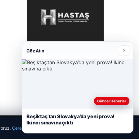
×
Göz Atın
Prenses Night Club
29/04/2026
Güncel Haberler
Beşiktaş’tan Slovakya’da yeni prova!
İkinci sınavına çıktı
ıyoruz.
Çerez Politikamız
Reddet
Kabul Et