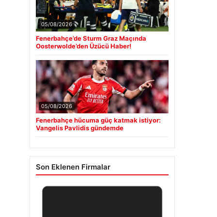
05/08/2026
Fenerbahçe’de Sturm Graz Maçında
Oosterwolde’den Üzücü Haber!
05/08/2026
Fenerbahçe hücuma güç katmak istiyor:
Vangelis Pavlidis gündemde
Son Eklenen Firmalar