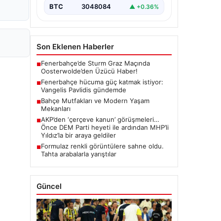
BTC
3048084
▲ +0.36%
Son Eklenen Haberler
Fenerbahçe’de Sturm Graz Maçında
■
Oosterwolde’den Üzücü Haber!
Fenerbahçe hücuma güç katmak istiyor:
■
Vangelis Pavlidis gündemde
Bahçe Mutfakları ve Modern Yaşam
■
Mekanları
AKP’den ‘çerçeve kanun’ görüşmeleri…
■
Önce DEM Parti heyeti ile ardından MHP’li
Yıldız’la bir araya geldiler
Formulaz renkli görüntülere sahne oldu.
■
Tahta arabalarla yarıştılar
Güncel