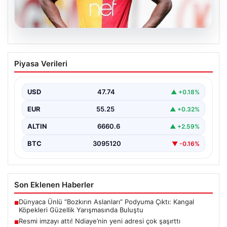
07.08.2026
Resmi imzayı attı! Ndiaye’nin yeni
Piyasa Verileri
adresi çok şaşırttı
USD
47.74
▲ +0.18%
EUR
55.25
▲ +0.32%
ALTIN
6660.6
▲ +2.59%
BTC
3095120
▼ -0.16%
Son Eklenen Haberler
Dünyaca Ünlü “Bozkırın Aslanları” Podyuma Çıktı: Kangal
■
Köpekleri Güzellik Yarışmasında Buluştu
Resmi imzayı attı! Ndiaye’nin yeni adresi çok şaşırttı
■