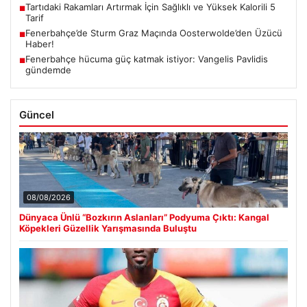
Tartıdaki Rakamları Artırmak İçin Sağlıklı ve Yüksek Kalorili 5
■
Tarif
Fenerbahçe’de Sturm Graz Maçında Oosterwolde’den Üzücü
■
Haber!
Fenerbahçe hücuma güç katmak istiyor: Vangelis Pavlidis
■
gündemde
Güncel
08/08/2026
Dünyaca Ünlü “Bozkırın Aslanları” Podyuma Çıktı: Kangal
Köpekleri Güzellik Yarışmasında Buluştu