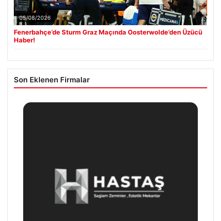
05/08/2026
Fenerbahçe’de Sturm Graz Maçında Oosterwolde’den Üzücü
Haber!
Son Eklenen Firmalar