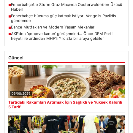
Fenerbahçe’de Sturm Graz Maçında Oosterwolde’den Üzücü
■
Haber!
Fenerbahçe hücuma güç katmak istiyor: Vangelis Pavlidis
■
gündemde
Bahçe Mutfakları ve Modern Yaşam Mekanları
■
AKP’den ‘çerçeve kanun’ görüşmeleri… Önce DEM Parti
■
heyeti ile ardından MHP’li Yıldız’la bir araya geldiler
Güncel
06/08/2026
Tartıdaki Rakamları Artırmak İçin Sağlıklı ve Yüksek Kalorili
5 Tarif