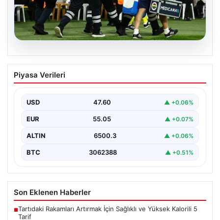
05.08.2026
Fenerbahçe’de Sturm Graz Maçında
Piyasa Verileri
Oosterwolde’den Üzücü Haber!
Fenerbahçe, Şampiyonlar Ligi 3. ön eleme turunda
Almanya temsilcisi Sturm Graz'ı evinde ağırladı.
USD
47.60
▲ +0.06%
Mücadele…
EUR
55.05
▲ +0.07%
ALTIN
6500.3
▲ +0.06%
BTC
3062388
▲ +0.51%
Son Eklenen Haberler
Tartıdaki Rakamları Artırmak İçin Sağlıklı ve Yüksek Kalorili 5
■
Tarif