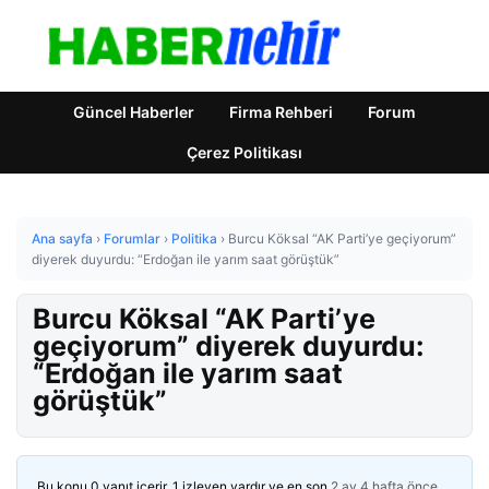
Güncel Haberler
Firma Rehberi
Forum
Çerez Politikası
Ana sayfa
›
Forumlar
›
Politika
›
Burcu Köksal “AK Parti’ye geçiyorum”
diyerek duyurdu: “Erdoğan ile yarım saat görüştük”
Burcu Köksal “AK Parti’ye
geçiyorum” diyerek duyurdu:
“Erdoğan ile yarım saat
görüştük”
Bu konu 0 yanıt içerir, 1 izleyen vardır ve en son
2 ay 4 hafta önce