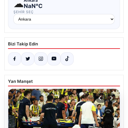
☁
Ankara
NaN°C
ŞEHIR SEÇ
Bizi Takip Edin
Yan Manşet