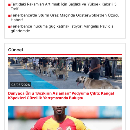
Tartıdaki Rakamları Artırmak İçin Sağlıklı ve Yüksek Kalorili 5
■
Tarif
Fenerbahçe’de Sturm Graz Maçında Oosterwolde’den Üzücü
■
Haber!
Fenerbahçe hücuma güç katmak istiyor: Vangelis Pavlidis
■
gündemde
Güncel
08/08/2026
Dünyaca Ünlü “Bozkırın Aslanları” Podyuma Çıktı: Kangal
Köpekleri Güzellik Yarışmasında Buluştu