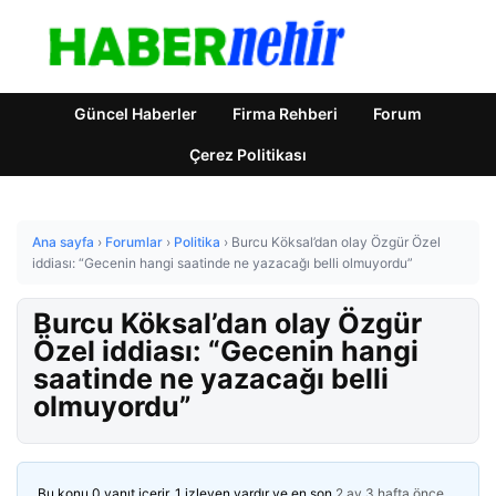
Güncel Haberler
Firma Rehberi
Forum
Çerez Politikası
Ana sayfa
›
Forumlar
›
Politika
›
Burcu Köksal’dan olay Özgür Özel
iddiası: “Gecenin hangi saatinde ne yazacağı belli olmuyordu”
Burcu Köksal’dan olay Özgür
Özel iddiası: “Gecenin hangi
saatinde ne yazacağı belli
olmuyordu”
Bu konu 0 yanıt içerir, 1 izleyen vardır ve en son
2 ay 3 hafta önce