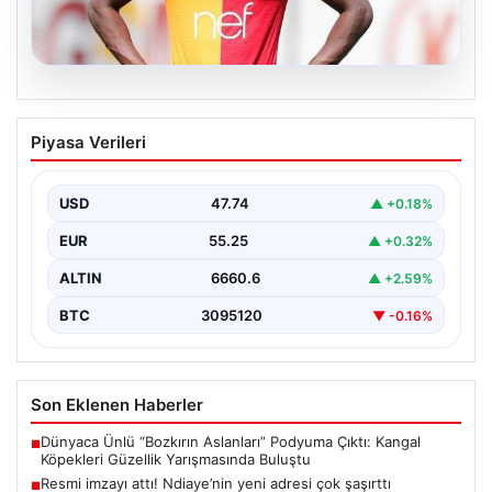
07.08.2026
Resmi imzayı attı! Ndiaye’nin yeni
Piyasa Verileri
adresi çok şaşırttı
USD
47.74
▲ +0.18%
EUR
55.25
▲ +0.32%
ALTIN
6660.6
▲ +2.59%
BTC
3095120
▼ -0.16%
Son Eklenen Haberler
Dünyaca Ünlü “Bozkırın Aslanları” Podyuma Çıktı: Kangal
■
Köpekleri Güzellik Yarışmasında Buluştu
Resmi imzayı attı! Ndiaye’nin yeni adresi çok şaşırttı
■