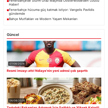
Fenerbahçe’de Sturm Graz Maçında Oosterwolde’den Üzücü
■
Haber!
Fenerbahçe hücuma güç katmak istiyor: Vangelis Pavlidis
■
gündemde
Bahçe Mutfakları ve Modern Yaşam Mekanları
■
Güncel
07/08/2026
Resmi imzayı attı! Ndiaye’nin yeni adresi çok şaşırttı
06/08/2026
Tartıdaki Rakamları Artırmak İçin Sağlıklı ve Yüksek Kalorili