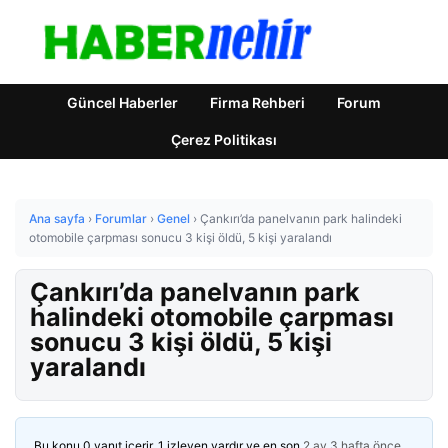
Güncel Haberler
Firma Rehberi
Forum
Çerez Politikası
Ana sayfa
›
Forumlar
›
Genel
›
Çankırı’da panelvanın park halindeki
otomobile çarpması sonucu 3 kişi öldü, 5 kişi yaralandı
Çankırı’da panelvanın park
halindeki otomobile çarpması
sonucu 3 kişi öldü, 5 kişi
yaralandı
Bu konu 0 yanıt içerir, 1 izleyen vardır ve en son
2 ay 3 hafta önce