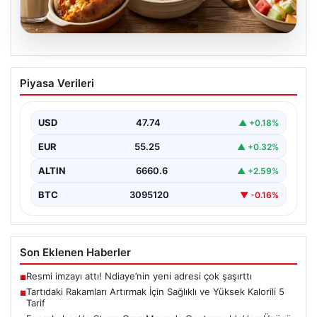
06.08.2026
Tartıdaki Rakamları Artırmak İçin
Piyasa Verileri
Sağlıklı ve Yüksek Kalorili 5 Tarif
Kilo alma yolculuğunda, mideyi aşırı doldurma ve
rahatsızlık hissi yaratmadan, dengeli ve kalori
USD
47.74
▲ +0.18%
açısından…
EUR
55.25
▲ +0.32%
ALTIN
6660.6
▲ +2.59%
BTC
3095120
▼ -0.16%
Son Eklenen Haberler
Resmi imzayı attı! Ndiaye’nin yeni adresi çok şaşırttı
■
Tartıdaki Rakamları Artırmak İçin Sağlıklı ve Yüksek Kalorili 5
■
Tarif