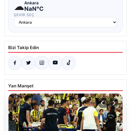
☁
Ankara
NaN°C
ŞEHIR SEÇ
Bizi Takip Edin
Yan Manşet