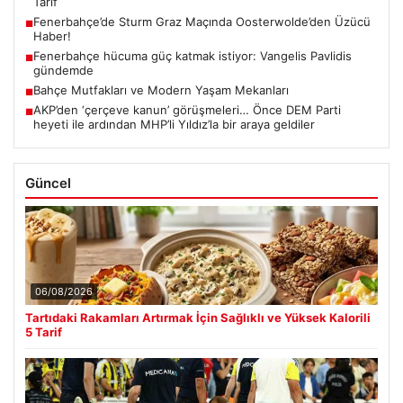
Tarif
Fenerbahçe’de Sturm Graz Maçında Oosterwolde’den Üzücü
■
Haber!
Fenerbahçe hücuma güç katmak istiyor: Vangelis Pavlidis
■
gündemde
Bahçe Mutfakları ve Modern Yaşam Mekanları
■
AKP’den ‘çerçeve kanun’ görüşmeleri… Önce DEM Parti
■
heyeti ile ardından MHP’li Yıldız’la bir araya geldiler
Güncel
06/08/2026
Tartıdaki Rakamları Artırmak İçin Sağlıklı ve Yüksek Kalorili
5 Tarif