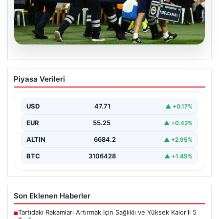
05.08.2026
Fenerbahçe’de Sturm Graz Maçında
Piyasa Verileri
Oosterwolde’den Üzücü Haber!
Fenerbahçe, Şampiyonlar Ligi 3. ön eleme turunda
Almanya temsilcisi Sturm Graz'ı evinde ağırladı.
USD
47.71
▲ +0.17%
Mücadele…
EUR
55.25
▲ +0.42%
ALTIN
6684.2
▲ +2.95%
BTC
3106428
▲ +1.45%
Son Eklenen Haberler
Tartıdaki Rakamları Artırmak İçin Sağlıklı ve Yüksek Kalorili 5
■