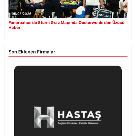
05/08/2026
Fenerbahçe’de Sturm Graz Maçında Oosterwolde’den Üzücü
Haber!
Son Eklenen Firmalar